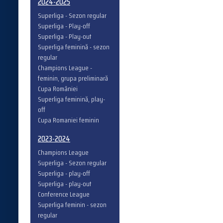
2024-2025
Superliga - Sezon regular
Superliga - Play-off
Superliga - Play-out
Superliga feminină - sezon
regular
Champions League -
feminin, grupa preliminară
Cupa României
Superliga feminină, play-
off
Cupa Romaniei feminin
2023-2024
Champions League
Superliga - Sezon regular
Superliga - play-off
Superliga - play-out
Conference League
Superliga feminin - sezon
regular