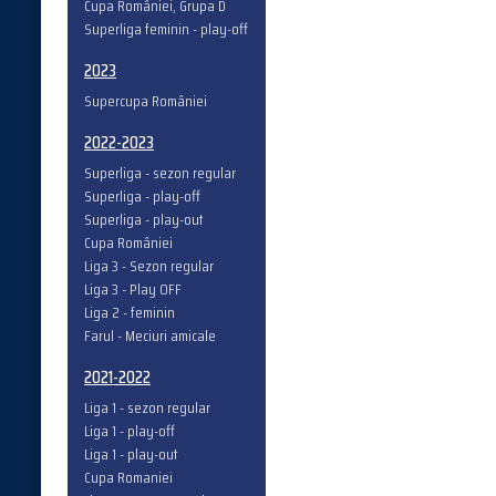
Cupa României, Grupa D
Superliga feminin - play-off
2023
Supercupa României
2022-2023
Superliga - sezon regular
Superliga - play-off
Superliga - play-out
Cupa României
Liga 3 - Sezon regular
Liga 3 - Play OFF
Liga 2 - feminin
Farul - Meciuri amicale
2021-2022
Liga 1 - sezon regular
Liga 1 - play-off
Liga 1 - play-out
Cupa Romaniei