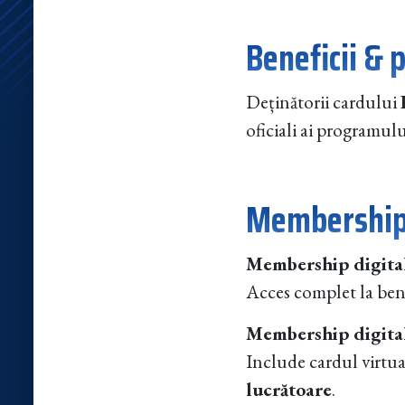
Beneficii & 
Deținătorii cardului
oficiali ai programulu
Membershi
Membership digital 
Acces complet la bene
Membership digital +
Include cardul virtua
lucrătoare
.