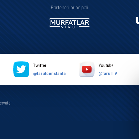
Parteneri principali
Twitter
Youtube
a
@farulconstanta
@farulTV
zervate