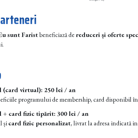
parteneri
Eu sunt Farist
beneficiază de
reduceri și oferte spec
i.
p
(card virtual): 250 lei / an
ficiile programului de membership, card disponibil în 
 card fizic tipărit: 300 lei / an
l și
card fizic personalizat
, livrat la adresa indicată i