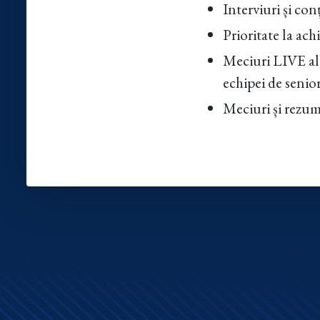
Interviuri și con
Prioritate la achi
Meciuri LIVE ale 
echipei de senior
Meciuri și rezum