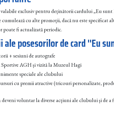
valabile exclusiv pentru deținătorii cardului „Eu sunt F
 cumulează cu alte promoții, dacă nu este specificat alt
r poate fi actualizată periodic.
i ale posesorilor de card ''Eu sun
torii + sesiuni de autografe
 Sportive AGH și vizită la Muzeul Hagi
venimente speciale ale clubului
rsuri cu premii atractive (tricouri personalizate, pro
a deveni voluntar la diverse acțiuni ale clubului și de a 