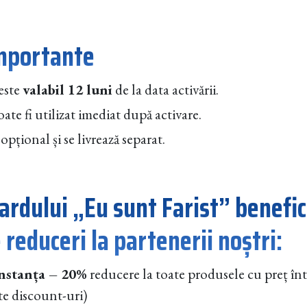
importante
este
valabil 12 luni
de la data activării.
ate fi utilizat imediat după activare.
opțional și se livrează separat.
cardului „Eu sunt Farist” benefi
reduceri la partenerii noștri:
nstanța – 20%
reducere la toate produsele cu preț în
te discount-uri)