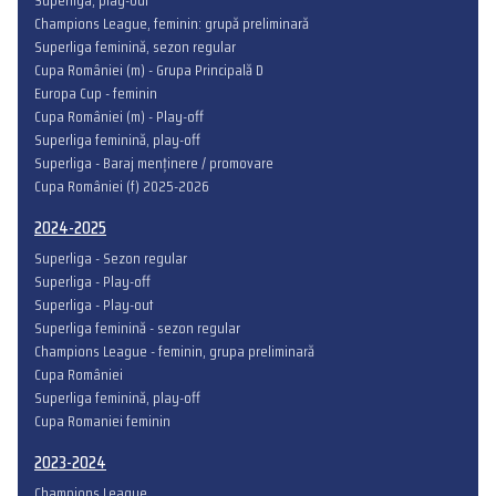
Superliga, play-out
Champions League, feminin: grupă preliminară
Superliga feminină, sezon regular
Cupa României (m) - Grupa Principală D
Europa Cup - feminin
Cupa României (m) - Play-off
Superliga feminină, play-off
Superliga - Baraj menținere / promovare
Cupa României (f) 2025-2026
2024-2025
Superliga - Sezon regular
Superliga - Play-off
Superliga - Play-out
Superliga feminină - sezon regular
Champions League - feminin, grupa preliminară
Cupa României
Superliga feminină, play-off
Cupa Romaniei feminin
2023-2024
Champions League