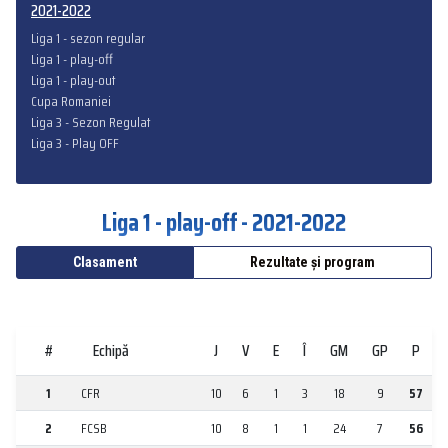
2021-2022
Liga 1 - sezon regular
Liga 1 - play-off
Liga 1 - play-out
Cupa Romaniei
Liga 3 - Sezon Regulat
Liga 3 - Play OFF
Liga 1 - play-off - 2021-2022
Clasament
Rezultate și program
#
Echipă
J
V
E
Î
GM
GP
P
1
CFR
10
6
1
3
18
9
57
2
FCSB
10
8
1
1
24
7
56