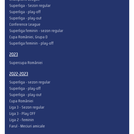
Superliga - Sezon regular
Superliga - play-off
Superliga - play-out
Conference League
Superliga feminin - sezon regular
Cupa României, Grupa D
Superliga feminin - play-off
2023
Supercupa României
2022-2023
Superliga - sezon regular
Superliga - play-off
Superliga - play-out
Cupa României
Liga 3 - Sezon regular
Liga 3 - Play OFF
Liga 2 - feminin
Farul - Meciuri amicale