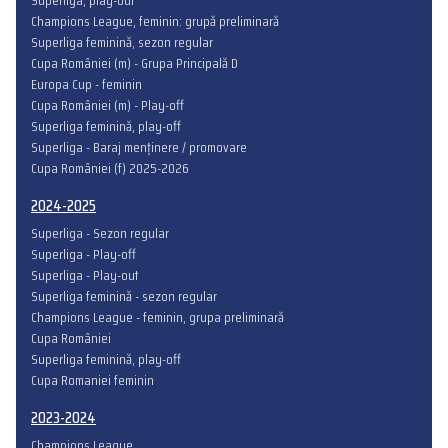
Superliga, play-out
Champions League, feminin: grupă preliminară
Superliga feminină, sezon regular
Cupa României (m) - Grupa Principală D
Europa Cup - feminin
Cupa României (m) - Play-off
Superliga feminină, play-off
Superliga - Baraj menținere / promovare
Cupa României (f) 2025-2026
2024-2025
Superliga - Sezon regular
Superliga - Play-off
Superliga - Play-out
Superliga feminină - sezon regular
Champions League - feminin, grupa preliminară
Cupa României
Superliga feminină, play-off
Cupa Romaniei feminin
2023-2024
Champions League