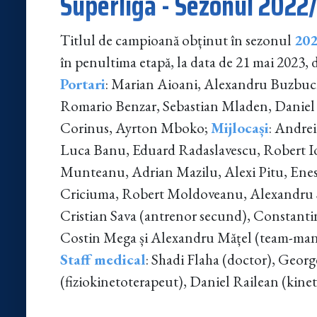
Superliga - Sezonul 2022
Titlul de campioană obținut în sezonul
202
în penultima etapă, la data de 21 mai 2023, d
Portari
: Marian Aioani, Alexandru Buzbuc
Romario Benzar, Sebastian Mladen, Daniel
Corinus, Ayrton Mboko;
Mijlocași
: Andre
Luca Banu, Eduard Radaslavescu, Robert I
Munteanu, Adrian Mazilu, Alexi Pitu, Enes
Criciuma, Robert Moldoveanu, Alexandru 
Cristian Sava (antrenor secund), Constantin
Costin Mega și Alexandru Mățel (team-manag
Staff medical
: Shadi Flaha (doctor), Georg
(fiziokinetoterapeut), Daniel Railean (kin