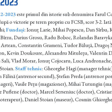
/2023
2-2023
este primul din istorie sub denumirea Farul C
upă o victorie pe teren propriu cu FCSB, scor 3-2. Iată l
hi;
Fundași
: Ionuț Larie, Mihai Popescu, Dan Sîrbu, 
 Bîrzu, Darius Grosu, Radu Boboc, Rolandas Baravyka
i Artean, Constantin Grameni, Tudor Băluță, Dragoș 
on, Kevin Doukoure, Alexandru Mitulețu, Valentin 
 Sali, Vlad Morar, Ionuț Cojocaru, Luca Andronache, 
Stoian.
Staff tehnic
: Gheorghe Hagi (manager tehnic)
 Fălină (antrenor secund), Ștefan Preda (antrenor porta
eri), Vasile Pețu (magazioner), Mihai Tutungiu (maga
e Puflene (doctor), Marcel Serseniuc (doctor), Cristia
etoterapeut), Daniel Stoian (maseur), Cosmin Ghiorghe