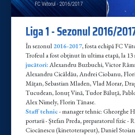
FC Viitorul - 2016/2017
Liga 1 - Sezonul 2016/201
În sezonul
2016-2017
, fosta echipă FC Vii
Trofeul a fost obținut în ultima etapă, la 13
jucători:
Alexandru Buzbuchi, Victor Râmni
Alexandru Cicâldău, Andrei Ciobanu, Flor
Mățan, Sebastian Mladen, Vlad Morar, Drag
Tucudean, Ionuț Vină, Tudor Băluță, Pablo
Alex Nimely, Florin Tănase.
Staff tehnic
- manager tehnic: Gheorghe Hag
portarii - Ștefan Preda, preparatorul fizic 
Ciocănescu (kinetoterapeut), Daniel Stoian