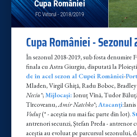
Cupa României
FC Viitorul - 2018/2019
Cupa României - Sezonul
În sezonul 2018-2019, sub fosta denumire FC
finala cu Astra Giurgiu, disputată la Ploieșt
de în acel sezon al Cupei României
-
Port
Mladen, Virgil Ghiță, Radu Boboc, Bradley 
Neciu*
;
Mijlocași:
Ionuț Vînă, Tudor Băluță
Tîrcoveanu,
Amir Natchko*
;
Atacanți
:
Iani
Voduț
(* - aceștia nu mai fac parte din lot).
S
antrenori secunzi, Ștefan Preda - antrenor cu
aceștia au evoluat pe parcursul sezonului, da