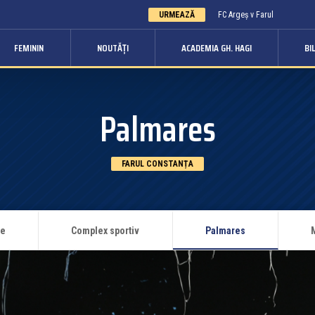
URMEAZĂ
FC Argeș v Farul
FEMININ
NOUTĂȚI
ACADEMIA GH. HAGI
BI
Palmares
FARUL CONSTANȚA
de
Complex sportiv
Palmares