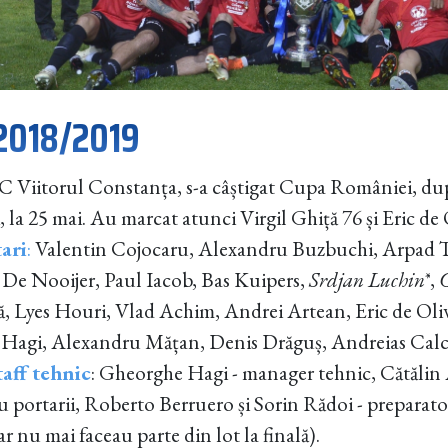
 2018/2019
 Viitorul Constanța, s-a câștigat Cupa României, după 
i, la 25 mai. Au marcat atunci Virgil Ghiță 76 și Eric de
ari
:
Valentin Cojocaru, Alexandru Buzbuchi, Arpad 
De Nooijer, Paul Iacob, Bas Kuipers,
Srdjan Luchin*
,
C
, Lyes Houri, Vlad Achim, Andrei Artean, Eric de Oli
s Hagi, Alexandru Mățan, Denis Drăguș, Andreias Cal
taff tehnic
: Gheorghe Hagi - manager tehnic, Cătălin 
 portarii, Roberto Berruero și Sorin Rădoi - preparator
r nu mai faceau parte din lot la finală).