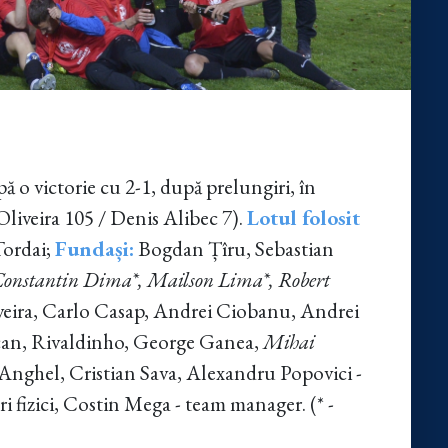
o victorie cu 2-1, după prelungiri, în
 Oliveira 105 / Denis Alibec 7).
Lotul folosit
Tordai;
Fundași:
Bogdan Țîru, Sebastian
onstantin Dima*, Mailson Lima*, Robert
veira, Carlo Casap, Andrei Ciobanu, Andrei
can, Rivaldinho, George Ganea,
Mihai
Anghel, Cristian Sava, Alexandru Popovici -
i fizici, Costin Mega - team manager. (* -