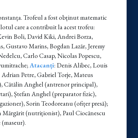
onstanța. Trofeul a fost obținut matematic
otul care a contribuit la acest trofeu:
Kevin Boli, David Kiki, Andrei Borza,
s, Gustavo Marins, Bogdan Lazăr, Jeremy
Nedelcu, Carlo Casap, Nicolas Popescu,
Dumitrache;
Atacanți
: Denis Alibec, Louis
Adrian Petre, Gabriel Torje, Mateus
, Cătălin Anghel (antrenor principal),
ri), Ștefan Anghel (preparator fizic),
zioner), Sorin Teodoreanu (ofițer presă);
n Mărgărit (nutriționist), Paul Ciocănescu
 (maseur).