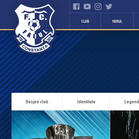
CLUB
FARUL
Despre club
Identitate
Legen