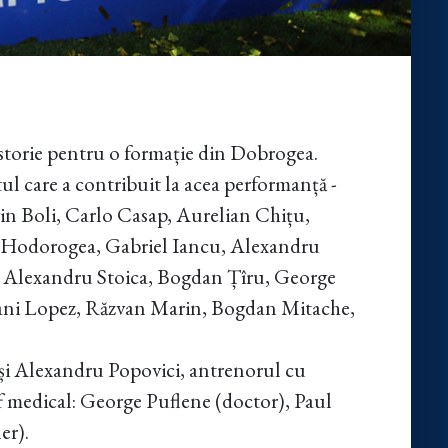
istorie pentru o formație din Dobrogea.
tul care a contribuit la acea performanță -
n Boli, Carlo Casap, Aurelian Chițu,
 Hodorogea, Gabriel Iancu, Alexandru
, Alexandru Stoica, Bogdan Țîru, George
Dani Lopez, Răzvan Marin, Bogdan Mitache,
 și Alexandru Popovici, antrenorul cu
ff medical: George Puflene (doctor), Paul
er).