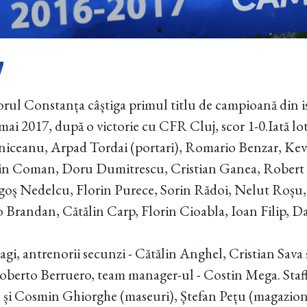
7
torul Constanța câștiga primul titlu de campioană din 
 mai 2017, după o victorie cu CFR Cluj, scor 1-0.Iată lo
ceanu, Arpad Tordai (portari), Romario Benzar, Kevi
in Coman, Doru Dumitrescu, Cristian Ganea, Robert
oș Nedelcu, Florin Purece, Sorin Rădoi, Nelut Roșu
 Brandan, Cătălin Carp, Florin Cioabla, Ioan Filip, 
i, antrenorii secunzi - Cătălin Anghel, Cristian Sava
- Roberto Berruero, team manager-ul - Costin Mega. Sta
 și Cosmin Ghiorghe (maseuri), Ștefan Pețu (magazion