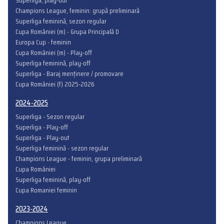
Superliga, play-out
Champions League, feminin: grupă preliminară
Superliga feminină, sezon regular
Cupa României (m) - Grupa Principală D
Europa Cup - feminin
Cupa României (m) - Play-off
Superliga feminină, play-off
Superliga - Baraj menținere / promovare
Cupa României (f) 2025-2026
2024-2025
Superliga - Sezon regular
Superliga - Play-off
Superliga - Play-out
Superliga feminină - sezon regular
Champions League - feminin, grupa preliminară
Cupa României
Superliga feminină, play-off
Cupa Romaniei feminin
2023-2024
Champions League