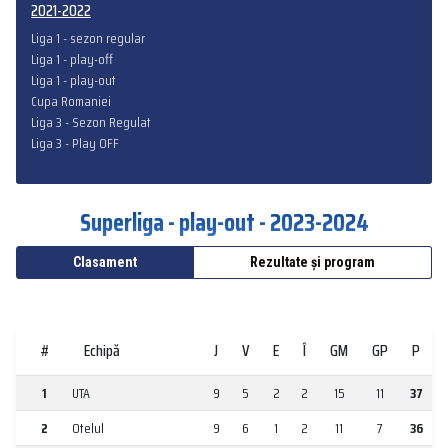
2021-2022
Liga 1 - sezon regular
Liga 1 - play-off
Liga 1 - play-out
Cupa Romaniei
Liga 3 - Sezon Regulat
Liga 3 - Play OFF
Superliga - play-out - 2023-2024
Clasament
Rezultate și program
#
Echipă
J
V
E
Î
GM
GP
P
1
UTA
9
5
2
2
15
11
37
2
Otelul
9
6
1
2
11
7
36