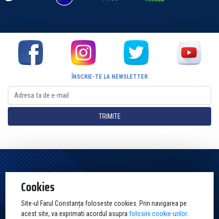
ÎNSCRIE-TE LA NEWSLETTER
TRIMITE
Pagina Oficială a Clubului Farul Constanța Constanța. Toate drepturile
Cookies
rezervate
Site-ul Farul Constanța foloseste cookies. Prin navigarea pe
acest site, va exprimati acordul asupra
folosirii cookie-urilor
.