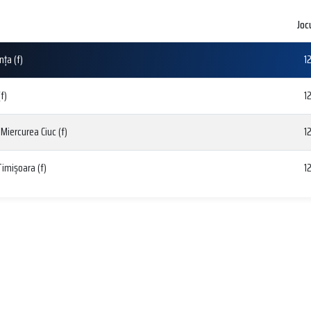
Joc
nța (f)
1
f)
1
Miercurea Ciuc (f)
1
Timișoara (f)
1