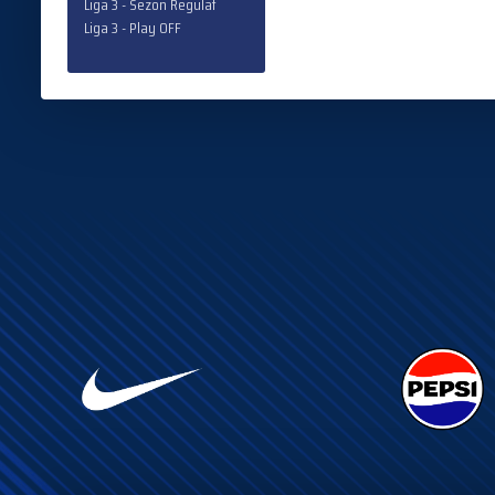
Liga 3 - Sezon Regulat
Liga 3 - Play OFF