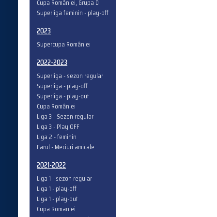
Cupa României, Grupa D
Superliga feminin - play-off
2023
Supercupa României
2022-2023
Superliga - sezon regular
Superliga - play-off
Superliga - play-out
Cupa României
Liga 3 - Sezon regular
Liga 3 - Play OFF
Liga 2 - feminin
Farul - Meciuri amicale
2021-2022
Liga 1 - sezon regular
Liga 1 - play-off
Liga 1 - play-out
Cupa Romaniei