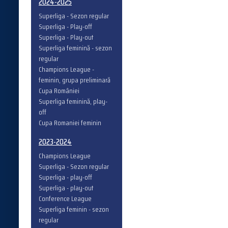
2024-2025
Superliga - Sezon regular
Superliga - Play-off
Superliga - Play-out
Superliga feminină - sezon
regular
Champions League -
feminin, grupa preliminară
Cupa României
Superliga feminină, play-
off
Cupa Romaniei feminin
2023-2024
Champions League
Superliga - Sezon regular
Superliga - play-off
Superliga - play-out
Conference League
Superliga feminin - sezon
regular