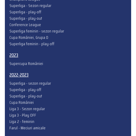
Superliga - Sezon regular
Superliga - play-off
Superliga - play-out
Conference League
Superliga feminin - sezon regular
Cupa României, Grupa D
Superliga feminin - play-off
2023
Supercupa României
2022-2023
Superliga - sezon regular
Superliga - play-off
Superliga - play-out
Cupa României
Liga 3 - Sezon regular
Liga 3 - Play OFF
Liga 2 - feminin
Farul - Meciuri amicale