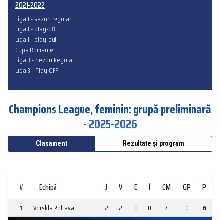
2021-2022
Liga 1 - sezon regular
Liga 1 - play-off
Liga 1 - play-out
Cupa Romaniei
Liga 3 - Sezon Regulat
Liga 3 - Play OFF
Champions League, feminin: grupă preliminară
- 2025-2026
Clasament
Rezultate și program
#
Echipă
J
V
E
Î
GM
GP
P
1
Vorskla Poltava
2
2
0
0
7
0
6