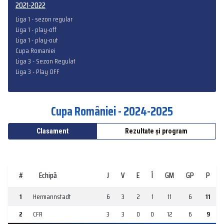
2021-2022
Liga 1 - sezon regular
Liga 1 - play-off
Liga 1 - play-out
Cupa Romaniei
Liga 3 - Sezon Regulat
Liga 3 - Play OFF
Cupa României - 2024-2025
Clasament
Rezultate și program
#
Echipă
J
V
E
Î
GM
GP
P
1
Hermannstadt
6
3
2
1
11
6
11
2
CFR
3
3
0
0
12
6
9