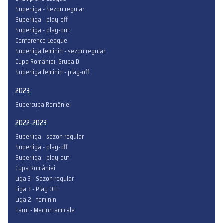
Superliga - Sezon regular
Superliga - play-off
Superliga - play-out
Conference League
Superliga feminin - sezon regular
Cupa României, Grupa D
Superliga feminin - play-off
2023
Supercupa României
2022-2023
Superliga - sezon regular
Superliga - play-off
Superliga - play-out
Cupa României
Liga 3 - Sezon regular
Liga 3 - Play OFF
Liga 2 - feminin
Farul - Meciuri amicale