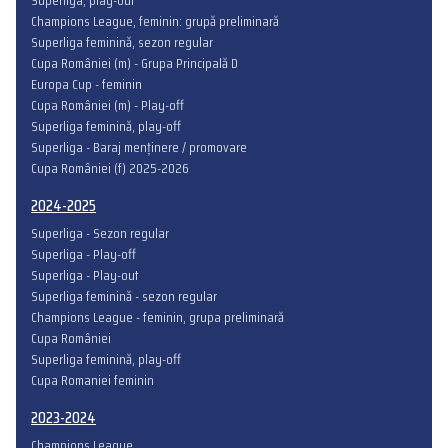
Superliga, play-out
Champions League, feminin: grupă preliminară
Superliga feminină, sezon regular
Cupa României (m) - Grupa Principală D
Europa Cup - feminin
Cupa României (m) - Play-off
Superliga feminină, play-off
Superliga - Baraj menținere / promovare
Cupa României (f) 2025-2026
2024-2025
Superliga - Sezon regular
Superliga - Play-off
Superliga - Play-out
Superliga feminină - sezon regular
Champions League - feminin, grupa preliminară
Cupa României
Superliga feminină, play-off
Cupa Romaniei feminin
2023-2024
Champions League