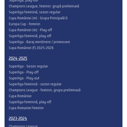
Superliga, play-out
Champions League, feminin: grupă preliminară
Superliga feminină, sezon regular
Cupa României (m) - Grupa Principală D
Europa Cup - feminin
Cupa României (m) - Play-off
Superliga feminină, play-off
Superliga - Baraj menținere / promovare
Cupa României (f) 2025-2026
2024-2025
Superliga - Sezon regular
Superliga - Play-off
Superliga - Play-out
Superliga feminină - sezon regular
Champions League - feminin, grupa preliminară
Cupa României
Superliga feminină, play-off
Cupa Romaniei feminin
2023-2024
Champions League