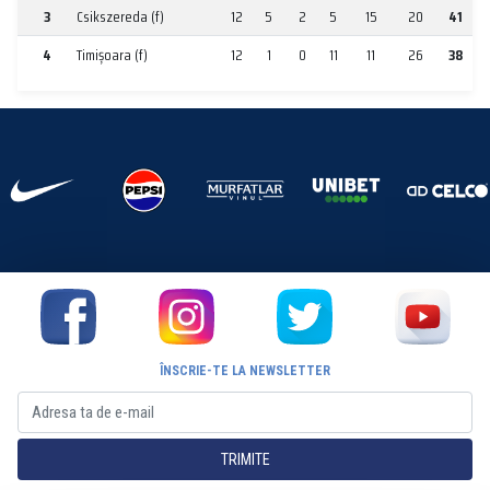
3
Csikszereda (f)
12
5
2
5
15
20
41
4
Timișoara (f)
12
1
0
11
11
26
38
ÎNSCRIE-TE LA NEWSLETTER
TRIMITE