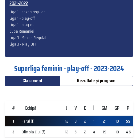
2021-2022
Liga 1 - sezon regular
Liga 1 - play-off
Liga 1 - play-out
Cupa Romaniei
Liga 3 - Sezon Regulat
Liga 3 - Play OFF
Superliga feminin - play-off - 2023-2024
Clasament
Rezultate și program
#
Echipă
J
V
E
Î
GM
GP
P
1
Farul (f)
12
9
2
1
21
10
55
2
Olimpia Cluj (f)
12
6
2
4
19
10
46