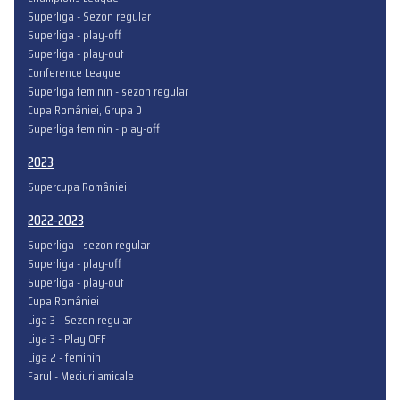
Superliga - Sezon regular
Superliga - play-off
Superliga - play-out
Conference League
Superliga feminin - sezon regular
Cupa României, Grupa D
Superliga feminin - play-off
2023
Supercupa României
2022-2023
Superliga - sezon regular
Superliga - play-off
Superliga - play-out
Cupa României
Liga 3 - Sezon regular
Liga 3 - Play OFF
Liga 2 - feminin
Farul - Meciuri amicale