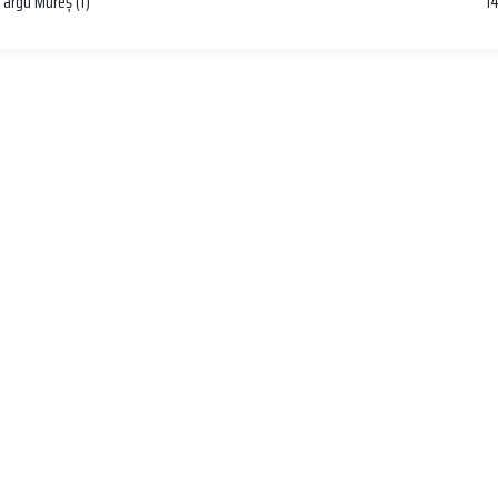
argu Mureș (f)
1