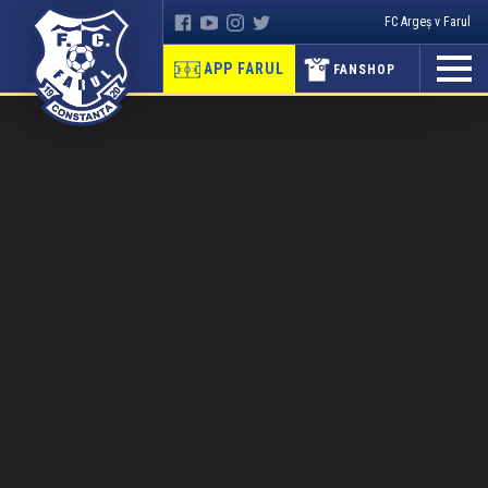
FC Argeș v Farul
APP FARUL
FANSHOP