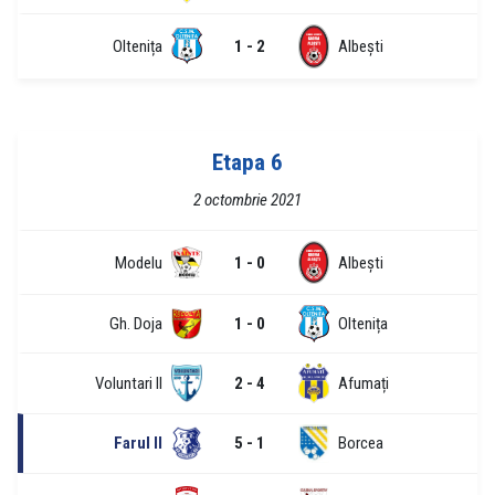
Oltenița
1 - 2
Albești
Etapa 6
2 octombrie 2021
Modelu
1 - 0
Albești
Gh. Doja
1 - 0
Oltenița
Voluntari II
2 - 4
Afumați
Farul II
5 - 1
Borcea