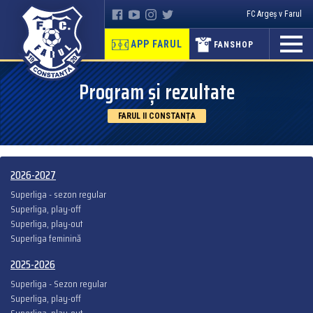
FC Argeș v Farul
APP FARUL
FANSHOP
Program și rezultate
FARUL II CONSTANȚA
2026-2027
Superliga - sezon regular
Superliga, play-off
Superliga, play-out
Superliga feminină
2025-2026
Superliga - Sezon regular
Superliga, play-off