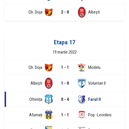
Gh. Doja
2 - 0
Albești
Etapa 17
19 martie 2022
Gh. Doja
1 - 1
Modelu
Albești
1 - 0
Voluntari II
Oltenița
0 - 4
Farul II
Afumați
1 - 1
Pop.-Leordeni