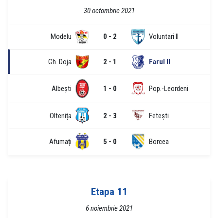
30 octombrie 2021
Modelu
0 - 2
Voluntari II
Gh. Doja
2 - 1
Farul II
Albești
1 - 0
Pop.-Leordeni
Oltenița
2 - 3
Fetești
Afumați
5 - 0
Borcea
Etapa 11
6 noiembrie 2021