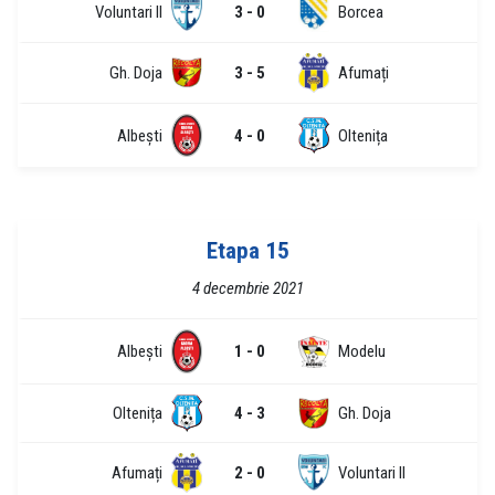
Voluntari II
3 - 0
Borcea
Gh. Doja
3 - 5
Afumați
Albești
4 - 0
Oltenița
Etapa 15
4 decembrie 2021
Albești
1 - 0
Modelu
Oltenița
4 - 3
Gh. Doja
Afumați
2 - 0
Voluntari II