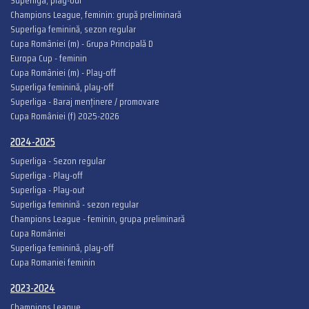
Superliga, play-out
Champions League, feminin: grupă preliminară
Superliga feminină, sezon regular
Cupa României (m) - Grupa Principală D
Europa Cup - feminin
Cupa României (m) - Play-off
Superliga feminină, play-off
Superliga - Baraj menținere / promovare
Cupa României (f) 2025-2026
2024-2025
Superliga - Sezon regular
Superliga - Play-off
Superliga - Play-out
Superliga feminină - sezon regular
Champions League - feminin, grupa preliminară
Cupa României
Superliga feminină, play-off
Cupa Romaniei feminin
2023-2024
Champions League