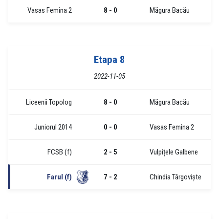
Vasas Femina 2
8 - 0
Măgura Bacău
Etapa 8
2022-11-05
Liceenii Topolog
8 - 0
Măgura Bacău
Juniorul 2014
0 - 0
Vasas Femina 2
FCSB (f)
2 - 5
Vulpițele Galbene
Farul (f)
7 - 2
Chindia Târgoviște