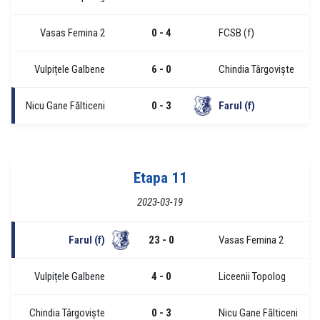
Vasas Femina 2
0 - 4
FCSB (f)
Vulpițele Galbene
6 - 0
Chindia Târgoviște
Nicu Gane Fălticeni
0 - 3
Farul (f)
Etapa 11
2023-03-19
Farul (f)
23 - 0
Vasas Femina 2
Vulpițele Galbene
4 - 0
Liceenii Topolog
Chindia Târgoviște
0 - 3
Nicu Gane Fălticeni