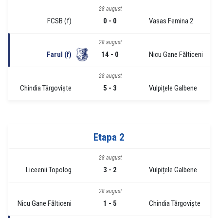
28 august
FCSB (f)
0 - 0
Vasas Femina 2
28 august
Farul (f)
14 - 0
Nicu Gane Fălticeni
28 august
Chindia Târgoviște
5 - 3
Vulpițele Galbene
Etapa 2
28 august
Liceenii Topolog
3 - 2
Vulpițele Galbene
28 august
Nicu Gane Fălticeni
1 - 5
Chindia Târgoviște