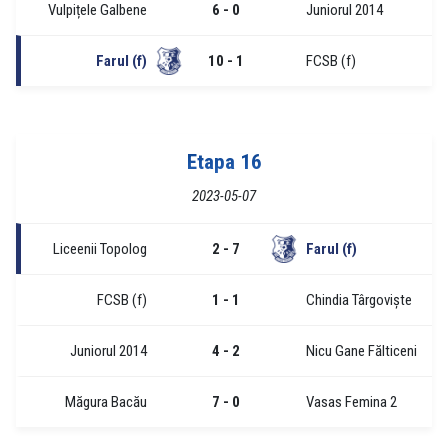
Vulpițele Galbene
6 - 0
Juniorul 2014
Farul (f)
10 - 1
FCSB (f)
Etapa 16
2023-05-07
Liceenii Topolog
2 - 7
Farul (f)
FCSB (f)
1 - 1
Chindia Târgoviște
Juniorul 2014
4 - 2
Nicu Gane Fălticeni
Măgura Bacău
7 - 0
Vasas Femina 2