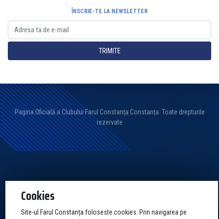
ÎNSCRIE-TE LA NEWSLETTER
TRIMITE
Pagina Oficială a Clubului Farul Constanța Constanța. Toate drepturile
rezervate
Cookies
Site-ul Farul Constanța foloseste cookies. Prin navigarea pe