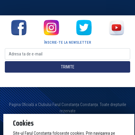
ÎNSCRIE-TE LA NEWSLETTER
TRIMITE
Pagina Oficială a Clubului Farul Constanța Constanța. Toate drepturile
rezervate
Cookies
Site-ul Farul Constanța foloseste cookies. Prin navigarea pe