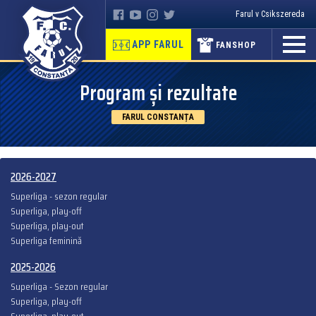
Farul v Csikszereda
APP FARUL
FANSHOP
Program și rezultate
FARUL CONSTANȚA
2026-2027
Superliga - sezon regular
Superliga, play-off
Superliga, play-out
Superliga feminină
2025-2026
Superliga - Sezon regular
Superliga, play-off