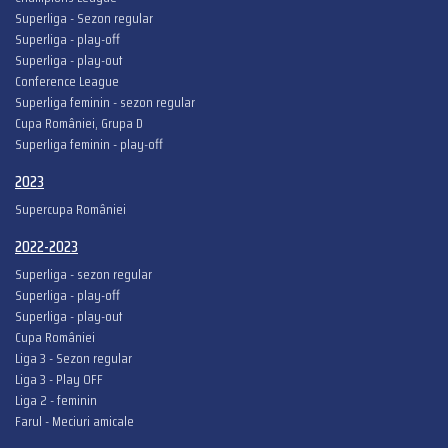
Superliga - Sezon regular
Superliga - play-off
Superliga - play-out
Conference League
Superliga feminin - sezon regular
Cupa României, Grupa D
Superliga feminin - play-off
2023
Supercupa României
2022-2023
Superliga - sezon regular
Superliga - play-off
Superliga - play-out
Cupa României
Liga 3 - Sezon regular
Liga 3 - Play OFF
Liga 2 - feminin
Farul - Meciuri amicale