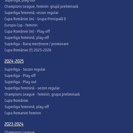
Superliga, play-out
Champions League, feminin: grupă preliminară
Superliga feminină, sezon regular
Cupa României (m) - Grupa Principală D
Europa Cup - feminin
Cupa României (m) - Play-off
Superliga feminină, play-off
Superliga - Baraj menținere / promovare
Cupa României (f) 2025-2026
2024-2025
Superliga - Sezon regular
Superliga - Play-off
Superliga - Play-out
Superliga feminină - sezon regular
Champions League - feminin, grupa preliminară
Cupa României
Superliga feminină, play-off
Cupa Romaniei feminin
2023-2024
Champions League