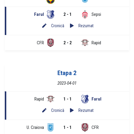
Farul
2 - 1
Sepsi
Cronică
Rezumat
CFR
2 - 2
Rapid
Etapa 2
2023-04-01
Rapid
1 - 1
Farul
Cronică
Rezumat
U. Craiova
1 - 1
CFR