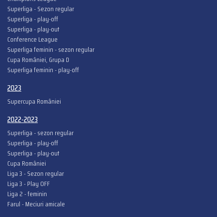
Superliga - Sezon regular
Superliga - play-off
Superliga - play-out
Conference League
Superliga feminin - sezon regular
Cupa României, Grupa D
Superliga feminin - play-off
2023
Supercupa României
2022-2023
Superliga - sezon regular
Superliga - play-off
Superliga - play-out
Cupa României
Liga 3 - Sezon regular
Liga 3 - Play OFF
Liga 2 - feminin
Farul - Meciuri amicale