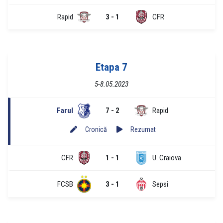
Rapid
3 - 1
CFR
Etapa 7
5-8.05.2023
Farul
7 - 2
Rapid
Cronică
Rezumat
CFR
1 - 1
U. Craiova
FCSB
3 - 1
Sepsi