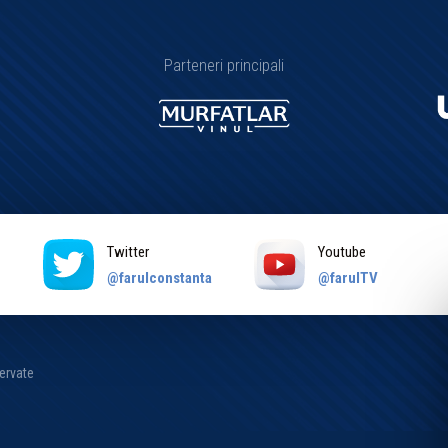
Parteneri principali
Twitter
Youtube
a
@farulconstanta
@farulTV
zervate