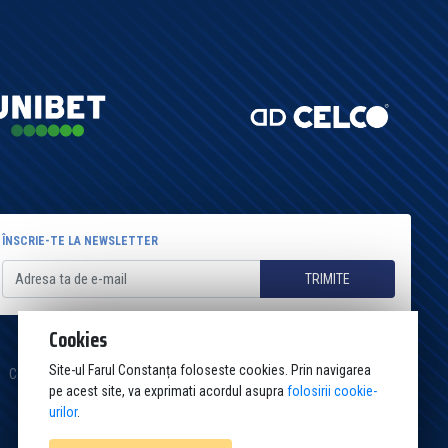
ÎNSCRIE-TE LA NEWSLETTER
TRIMITE
Cookies
Site-ul Farul Constanța foloseste cookies. Prin navigarea
Cookies
Politica de confidențialitate
Termeni și condiții
Contact
pe acest site, va exprimati acordul asupra
folosirii cookie-
urilor
.