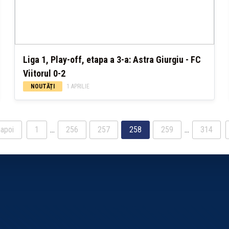
Liga 1, Play-off, etapa a 3-a: Astra Giurgiu - FC
Viitorul 0-2
NOUTĂȚI
1 APRILIE
apoi
1
…
256
257
258
259
…
314