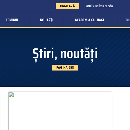
URMEAZĂ
Farul v Csikszereda
FEMININ
NOUTĂȚI
ACADEMIA GH. HAGI
BI
Știri, noutăți
PAGINA 258