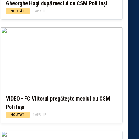
Gheorghe Hagi după meciul cu CSM Poli Iași
NOUTĂȚI
6 APRILIE
VIDEO - FC Viitorul pregăteşte meciul cu CSM
Poli Iaşi
NOUTĂȚI
4 APRILIE