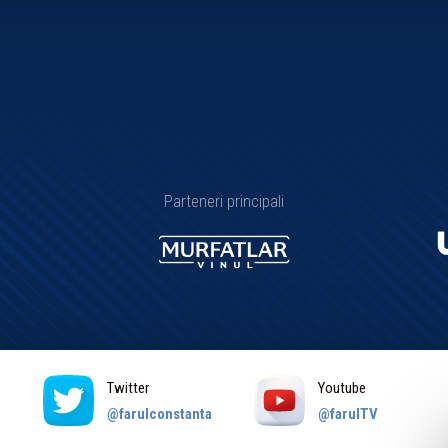
Parteneri principali
Twitter
Youtube
a
@farulconstanta
@farulTV