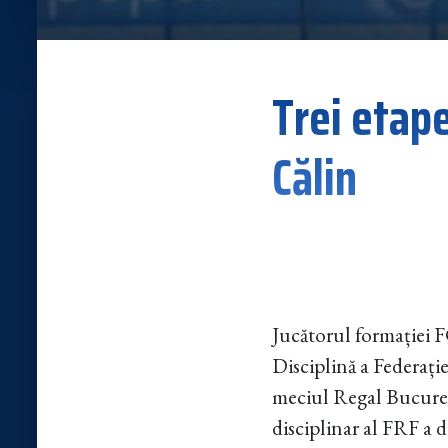
Trei etap
Călin
Jucătorul formației F
Disciplină a Federați
meciul Regal Bucureșt
disciplinar al FRF a 