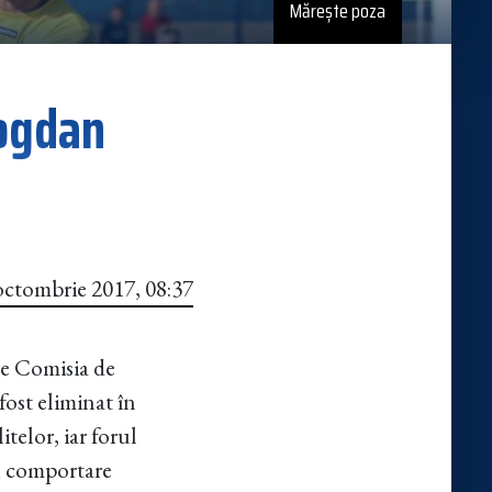
Mărește poza
Bogdan
octombrie 2017, 08:37
re Comisia de
fost eliminat în
telor, iar forul
ru comportare