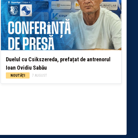
Duelul cu Csikszereda, prefațat de antrenorul
Ioan Ovidiu Sabău
NOUTĂȚI
7 AUGUST