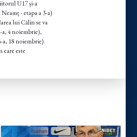
iitorul U17 și-a
 Neamț - etapa a 3-a)
area lui Călin se va
-a, 4 noiembrie),
6-a, 18 noiembrie).
 care este