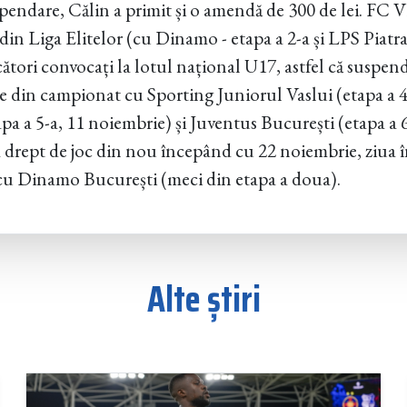
spendare, Călin a primit și o amendă de 300 de lei. FC V
in Liga Elitelor (cu Dinamo - etapa a 2-a și LPS Piatra
ători convocați la lotul național U17, astfel că suspend
le din campionat cu Sporting Juniorul Vaslui (etapa a 4
pa a 5-a, 11 noiembrie) și Juventus București (etapa a 
drept de joc din nou începând cu 22 noiembrie, ziua în
cu Dinamo București (meci din etapa a doua).
Alte știri