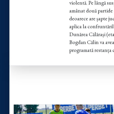
violentă. Pe lângă su
amânat două partide d
deoarece are șapte juc
aplica la confruntări
Dunărea Călărași (eta
Bogdan Călin va avea 
programată restanța 