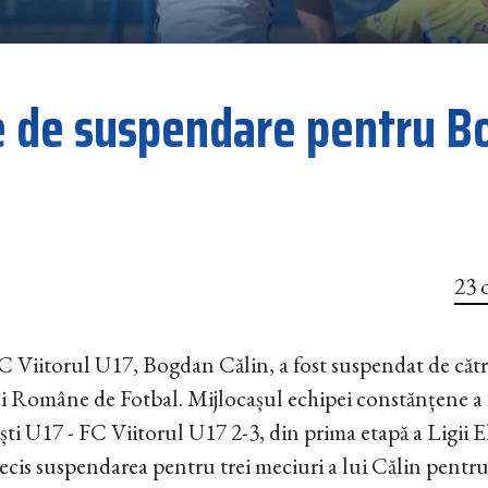
e de suspendare pentru 
23 
C Viitorul U17, Bogdan Călin, a fost suspendat de căt
ei Române de Fotbal. Mijlocașul echipei constănțene a 
i U17 - FC Viitorul U17 2-3, din prima etapă a Ligii Eli
decis suspendarea pentru trei meciuri a lui Călin pent