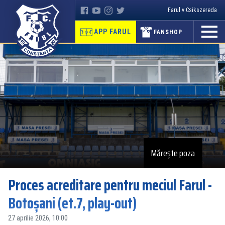
Farul v Csikszereda
APP FARUL
FANSHOP
Mărește poza
Proces acreditare pentru meciul Farul -
Botoșani (et.7, play-out)
27 aprilie 2026, 10:00