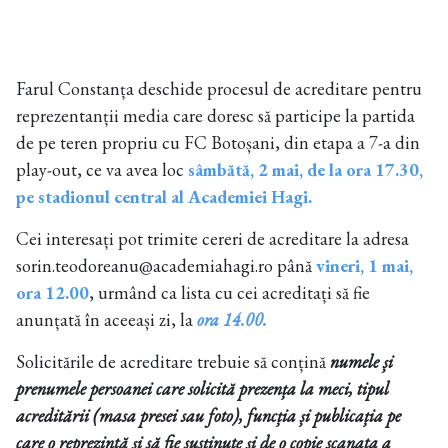
Farul Constanța deschide procesul de acreditare pentru
reprezentanții media care doresc să participe la partida
de pe teren propriu cu FC Botoșani, din etapa a 7-a din
play-out, ce va avea loc
sâmbătă, 2 mai, de la ora 17.30,
pe stadionul central al Academiei Hagi.
Cei interesați pot trimite cereri de acreditare la adresa
sorin.teodoreanu@academiahagi.ro până
vineri, 1 mai,
ora 12.00
, urmând ca lista cu cei acreditați să fie
anunțată în aceeași zi, la
ora 14.00.
Solicitările de acreditare trebuie să conțină
numele și
prenumele persoanei care solicită prezența la meci, tipul
acreditării (masa presei sau foto), funcția și publicația pe
care o reprezintă și să fie susținute și de o copie scanata a