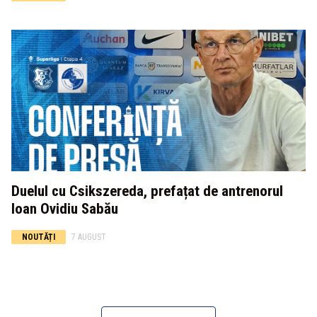
Duelul cu Csikszereda, prefațat de antrenorul
Ioan Ovidiu Sabău
NOUTĂȚI
7 AUGUST