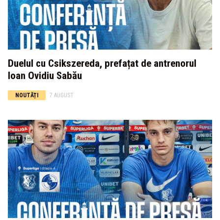
Duelul cu Csikszereda, prefațat de antrenorul
Ioan Ovidiu Sabău
NOUTĂȚI
7 AUGUST