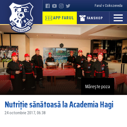
Farul v Csikszereda
APP FARUL
FANSHOP
Mărește poza
Nutriție sănătoasă la Academia Hagi
24 octombrie 2017, 06:38