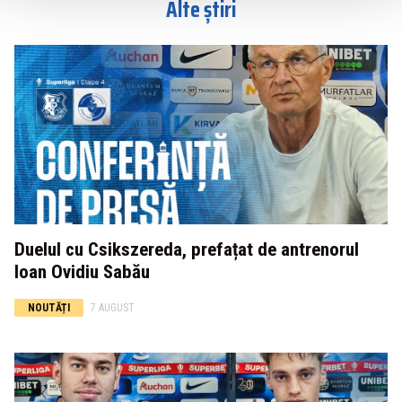
Alte știri
Duelul cu Csikszereda, prefațat de antrenorul
Ioan Ovidiu Sabău
NOUTĂȚI
7 AUGUST