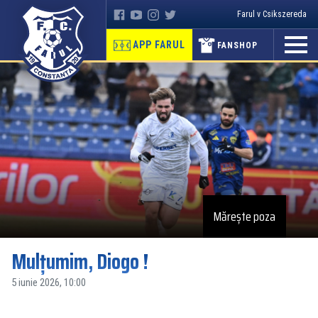
Farul v Csikszereda
APP FARUL
FANSHOP
Mărește poza
Mulțumim, Diogo !
5 iunie 2026, 10:00