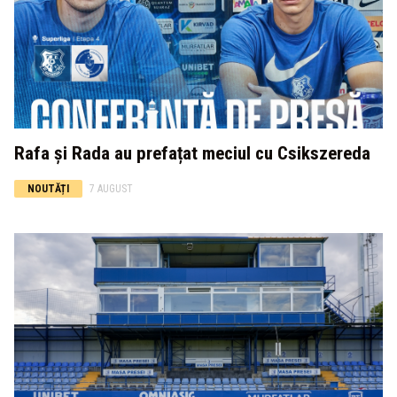
Rafa și Rada au prefațat meciul cu Csikszereda
NOUTĂȚI
7 AUGUST