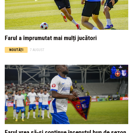
Farul a împrumutat mai mulți jucători
NOUTĂȚI
7 AUGUST
Farul vrea să-și continue începutul bun de sezon