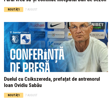
NOUTĂȚI
7 AUGUST
Duelul cu Csikszereda, prefațat de antrenorul
Ioan Ovidiu Sabău
NOUTĂȚI
7 AUGUST