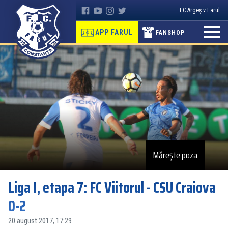
FC Argeș v Farul
APP FARUL
FANSHOP
Mărește poza
Liga I, etapa 7: FC Viitorul - CSU Craiova
0-2
20 august 2017, 17:29