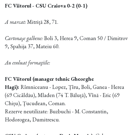
FC Viitorul - CSU Craiova 0-2 (0-1)
A marcat:
Mitriță 28, 71.
Cartonaşe galbene:
Boli 3, Herea 9, Coman 50 / Dimitrov
9, Spahija 37, Mateiu 60.
Au evoluat formaţiile:
FC Viitorul (manager tehnic Gheorghe
Hagi):
Rîmniceanu - Lopez, Țîru, Boli, Ganea - Herea
(69 Cicâldău), Mladen (74 T. Băluță), Vînă - Eric (69
Chițu), Țucudean, Coman.
Rezerve neutilizate: Buzbuchi - M. Constantin,
Hodorogea, Dumitrescu.