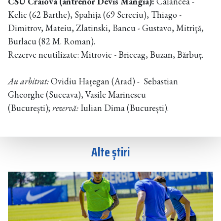
CSU Craiova (antrenor Devis Mangia):
Calancea -
Kelic (62 Barthe), Spahija (69 Screciu), Thiago -
Dimitrov, Mateiu, Zlatinski, Bancu - Gustavo, Mitriţă,
Burlacu (82 M. Roman).
Rezerve neutilizate: Mitrovic - Briceag, Buzan, Bărbuț.
Au arbitrat:
Ovidiu Hațegan (Arad) - Sebastian
Gheorghe (Suceava), Vasile Marinescu
(București);
rezervă:
Iulian Dima (București).
Alte știri