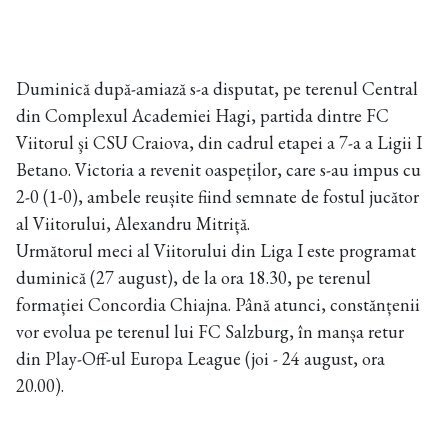
Duminică după-amiază s-a disputat, pe terenul Central
din Complexul Academiei Hagi, partida dintre FC
Viitorul şi CSU Craiova, din cadrul etapei a 7-a a Ligii I
Betano. Victoria a revenit oaspeților, care s-au impus cu
2-0 (1-0), ambele reușite fiind semnate de fostul jucător
al Viitorului, Alexandru Mitriță.
Următorul meci al Viitorului din Liga I este programat
duminică (27 august), de la ora 18.30, pe terenul
formației Concordia Chiajna. Până atunci, constănțenii
vor evolua pe terenul lui FC Salzburg, în manșa retur
din Play-Off-ul Europa League (joi - 24 august, ora
20.00).