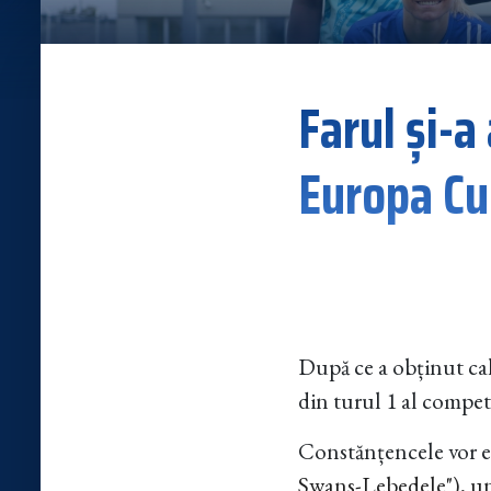
Farul și-
Europa C
După ce a obținut cali
din turul 1 al competi
Constănțencele vor e
Swans-Lebedele"), una