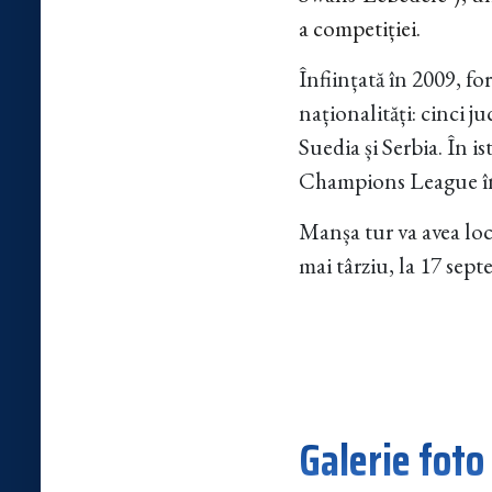
a competiției.
Înființată în 2009, f
naționalități: cinci 
Suedia și Serbia. În i
Champions League în p
Manșa tur va avea loc
mai târziu, la 17 sept
Galerie foto