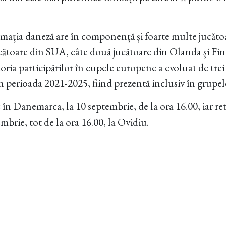
ormația daneză are în componență și foarte multe jucătoa
jucătoare din SUA, câte două jucătoare din Olanda și Fin
storia participărilor în cupele europene a evoluat de trei 
erioada 2021-2025, fiind prezentă inclusiv în grupele
 în Danemarca, la 10 septembrie, de la ora 16.00, iar r
embrie, tot de la ora 16.00, la Ovidiu.