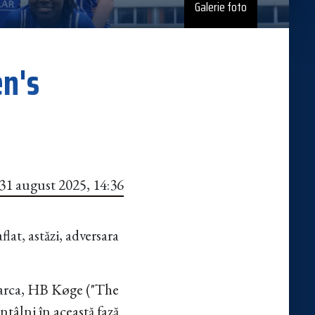
Galerie foto
en's
31 august 2025, 14:36
lat, astăzi, adversara
arca,
HB Køge ("The
ntâlni în această fază