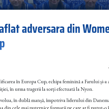
a aflat adversara din Wom
up
ficarea în Europa Cup, echipa feminină a Farului și-a af
ției, în urma tragerii la sorți efectuată la Nyon.
volua, în dublă manșă, împotriva liderului din Danem
 din cele mai puternice formații pe care ar fi putut-o î