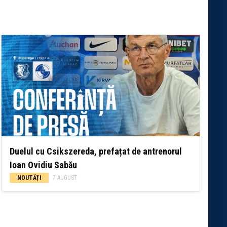
Duelul cu Csikszereda, prefațat de antrenorul
Ioan Ovidiu Sabău
NOUTĂȚI
7 AUGUST