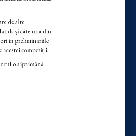
re de alte
landa și câte una din
ori în preliminariile
 acestei competiții.
eturul o săptămână