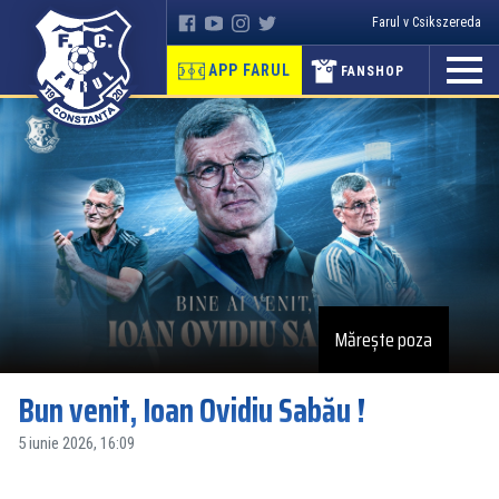
Farul v Csikszereda
APP FARUL
FANSHOP
Mărește poza
Bun venit, Ioan Ovidiu Sabău !
5 iunie 2026, 16:09