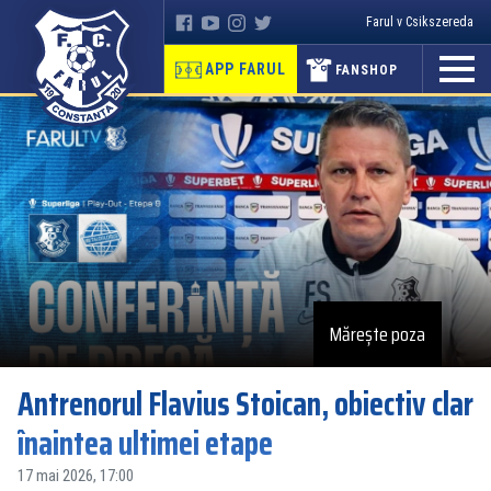
Farul v Csikszereda
APP FARUL
FANSHOP
Mărește poza
Antrenorul Flavius Stoican, obiectiv clar
înaintea ultimei etape
17 mai 2026, 17:00