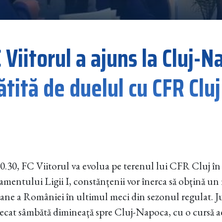
 Viitorul a ajuns la Cluj-N
tită de duelul cu CFR Cluj
0.30, FC Viitorul va evolua pe terenul lui CFR Cluj în e
amentului Ligii I, constănțenii vor înerca să obțină un 
ane a României în ultimul meci din sezonul regulat. Juc
at sâmbătă dimineață spre Cluj-Napoca, cu o cursă aer