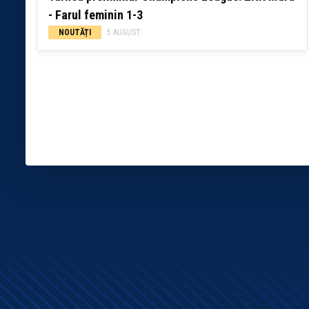
- Farul feminin 1-3
NOUTĂȚI
5 AUGUST