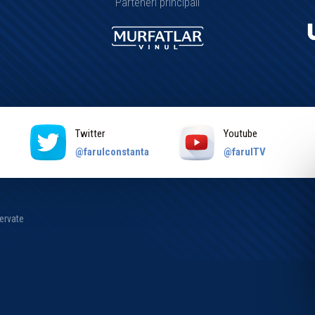
Parteneri principali
Twitter
Youtube
a
@farulconstanta
@farulTV
zervate