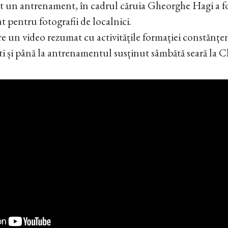
ut un antrenament, în cadrul căruia Gheorghe Hagi a f
at pentru fotografii de localnici.
e un video rezumat cu activitățile formației constănțen
i și până la antrenamentul susținut sâmbătă seară la 