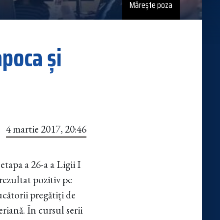
Mărește poza
apoca și
4 martie 2017, 20:46
tapa a 26-a a Ligii I
rezultat pozitiv pe
ătorii pregătiți de
iană. În cursul serii