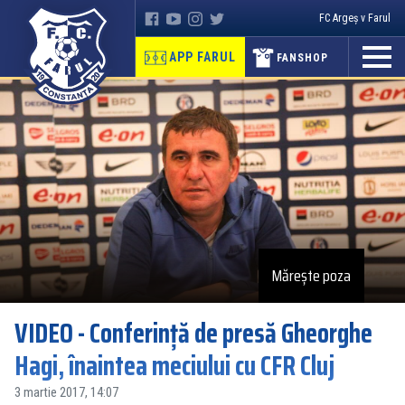
FC Argeș v Farul
APP FARUL
FANSHOP
Mărește poza
VIDEO - Conferință de presă Gheorghe
Hagi, înaintea meciului cu CFR Cluj
3 martie 2017, 14:07