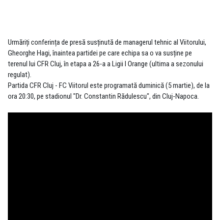
Urmăriți conferința de presă susținută de managerul tehnic al Viitorului,
Gheorghe Hagi, înaintea partidei pe care echipa sa o va susține pe
terenul lui CFR Cluj, în etapa a 26-a a Ligii I Orange (ultima a sezonului
regulat).
Partida CFR Cluj - FC Viitorul este programată duminică (5 martie), de la
ora 20:30, pe stadionul "Dr. Constantin Rădulescu", din Cluj-Napoca.