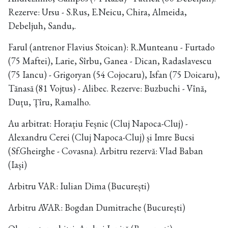
Rezerve: Ursu - S.Rus, E.Neicu, Chira, Almeida,
Debeljuh, Sandu,.
Farul (antrenor Flavius Stoican): R.Munteanu - Furtado
(75 Maftei), Larie, Sîrbu, Ganea - Dican, Radaslavescu
(75 Iancu) - Grigoryan (54 Cojocaru), Isfan (75 Doicaru),
Tănasă (81 Vojtus) - Alibec. Rezerve: Buzbuchi - Vînă,
Duțu, Țîru, Ramalho.
Au arbitrat: Horațiu Feșnic (Cluj Napoca-Cluj) -
Alexandru Cerei (Cluj Napoca-Cluj) și Imre Bucsi
(Sf.Gheirghe - Covasna). Arbitru rezervă: Vlad Baban
(Iași)
Arbitru VAR: Iulian Dima (București)
Arbitru AVAR: Bogdan Dumitrache (București)