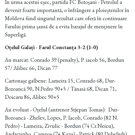
În urma acestui eșec, partida FC Botoșani - Petrolul a
devenit foarte importantă, o înfrângere a ploieștenilor în
Moldova fiind singurul rezultat care oferă în continuare
Farului prima șansă de a evita barajul de menținere în
Superligă.
Oțelul Galați - Farul Constanța 3-2 (1-0)
Au marcat: Conrado 39 (penalty), P. iacob 56, Bordun
57/ Alibec 66, Dican 77
Cartonașe galbene: Lameira 15, Conrado 68, Dur-
Bozoancă 90, N.Pedro 90+5 / Tănasă 68, Dican 71,
Doicaru 86, Alibec 90+5
Au evoluat - Oțelul (antrenor Stjepan Tomas): Dur-
Bozoancă - Zhelev, Lopes, P. Iacob, Conrado (82 N.
Pedro) - Lameira, Zivulic - Bordun (74 Cr.Neicu),
Andrezinho, Campos (74 Kazu) - Patrick (80 Debeljuh).