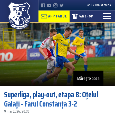
Farul v Csikszereda
APP FARUL
FANSHOP
Mărește poza
Superliga, play-out, etapa 8: Oțelul
Galați - Farul Constanța 3-2
9 mai 2026, 20:36