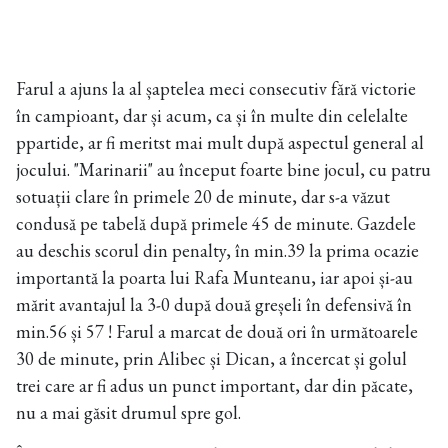
Farul a ajuns la al șaptelea meci consecutiv fără victorie
în campioant, dar și acum, ca și în multe din celelalte
ppartide, ar fi meritst mai mult după aspectul general al
jocului. "Marinarii" au început foarte bine jocul, cu patru
sotuații clare în primele 20 de minute, dar s-a văzut
condusă pe tabelă după primele 45 de minute. Gazdele
au deschis scorul din penalty, în min.39 la prima ocazie
importantă la poarta lui Rafa Munteanu, iar apoi și-au
mărit avantajul la 3-0 după două greșeli în defensivă în
min.56 și 57 ! Farul a marcat de două ori în următoarele
30 de minute, prin Alibec și Dican, a încercat și golul
trei care ar fi adus un punct important, dar din păcate,
nu a mai găsit drumul spre gol.