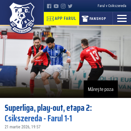
Farul v Csikszereda
APP FARUL
FANSHOP
Mărește poza
Superliga, play-out, etapa 2:
Csikszereda - Farul 1-1
21 martie 2026, 19:57