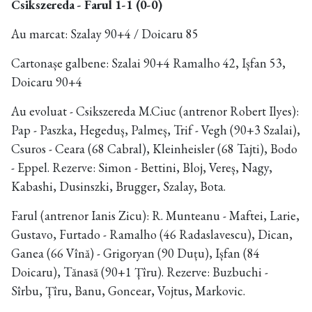
Csikszereda - Farul 1-1 (0-0)
Au marcat: Szalay 90+4 / Doicaru 85
Cartonașe galbene: Szalai 90+4 Ramalho 42, Ișfan 53,
Doicaru 90+4
Au evoluat - Csikszereda M.Ciuc (antrenor Robert Ilyes):
Pap - Paszka, Hegeduș, Palmeș, Trif - Vegh (90+3 Szalai),
Csuros - Ceara (68 Cabral), Kleinheisler (68 Tajti), Bodo
- Eppel. Rezerve: Simon - Bettini, Bloj, Vereș, Nagy,
Kabashi, Dusinszki, Brugger, Szalay, Bota.
Farul (antrenor Ianis Zicu): R. Munteanu - Maftei, Larie,
Gustavo, Furtado - Ramalho (46 Radaslavescu), Dican,
Ganea (66 Vînă) - Grigoryan (90 Duțu), Ișfan (84
Doicaru), Tănasă (90+1 Țîru). Rezerve: Buzbuchi -
Sîrbu, Țîru, Banu, Goncear, Vojtus, Markovic.