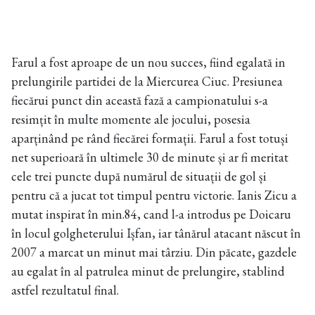
Farul a fost aproape de un nou succes, fiind egalată in
prelungirile partidei de la Miercurea Ciuc. Presiunea
fiecărui punct din această fază a campionatului s-a
resimțit în multe momente ale jocului, posesia
aparținând pe rând fiecărei formații. Farul a fost totuși
net superioară în ultimele 30 de minute și ar fi meritat
cele trei puncte după numărul de situații de gol și
pentru că a jucat tot timpul pentru victorie. Ianis Zicu a
mutat inspirat în min.84, cand l-a introdus pe Doicaru
în locul golgheterului Ișfan, iar tânărul atacant născut în
2007 a marcat un minut mai târziu. Din păcate, gazdele
au egalat în al patrulea minut de prelungire, stablind
astfel rezultatul final.