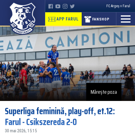
FC Argeș v Farul
APP FARUL
FANSHOP
Mărește poza
Superliga feminină, play-off, et.12:
Farul - Csikszereda 2-0
30 mai 2026, 15:15