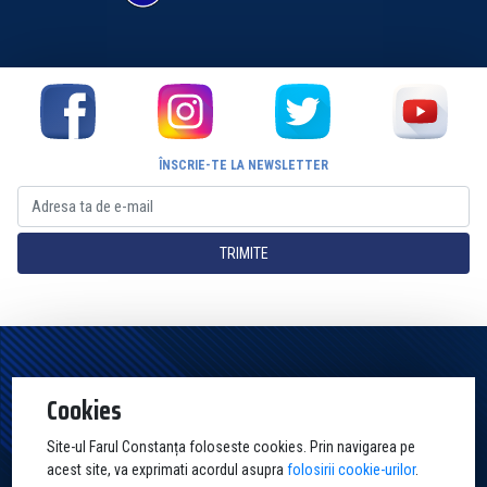
ÎNSCRIE-TE LA NEWSLETTER
TRIMITE
Pagina Oficială a Clubului Farul Constanța Constanța. Toate drepturile
Cookies
rezervate
Site-ul Farul Constanța foloseste cookies. Prin navigarea pe
acest site, va exprimati acordul asupra
folosirii cookie-urilor
.