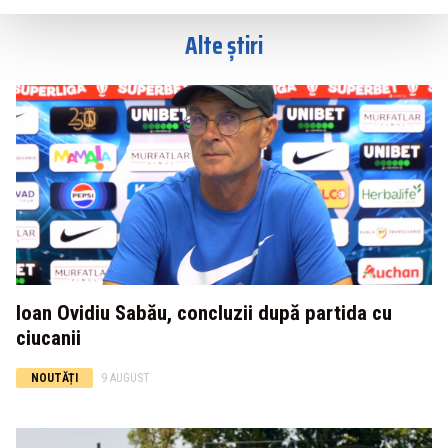
Alte știri
Ioan Ovidiu Sabău, concluzii după partida cu
ciucanii
NOUTĂȚI
9 AUGUST