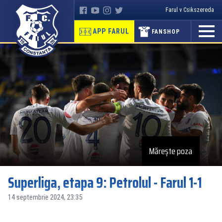
Farul v Csikszereda
APP FARUL
FANSHOP
Mărește poza
Superliga, etapa 9: Petrolul - Farul 1-1
14 septembrie 2024, 23:35