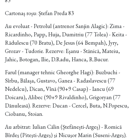
83
Cartonaș roșu: Ștefan Preda 83
Au evoluat - Petrolul (antrenor Sanjin Alagic): Zima -
Ricardinho, Papp, Huja, Dumitriu (77 Tolea) - Keita -
Rădulescu (70 Bratu), De Jesus (64 Bempah), Jyry,
Grozav - Tudorie. Rezerve: Eșanu - Stănică, Mateiu,
Jahic, Botogan, Ilie, D.Radu, Hanca, R.Bucur.
Farul (manager tehnic Gheorghe Hagi): Buzbuchi -
Sîrbu, Bălașa, Gustavo, Ganea - Radaslavescu (77
Nedelcu), Dican, Vînă (90+9 Casap) - Iancu (69
Doicaru), Alibec (90+9 Rivaldinho), Grigoryan (77
Dănuleasă). Rezerve: Ducan - Cercel, Buta, N.Popescu,
Ciobanu, Stoian.
Au arbitrat: Iulian Călin (Ștefănești-Argeș) - Romică
Bîrdeș (Pitești-Argeș) și Nicușor Marin (Suseni-Argeș).