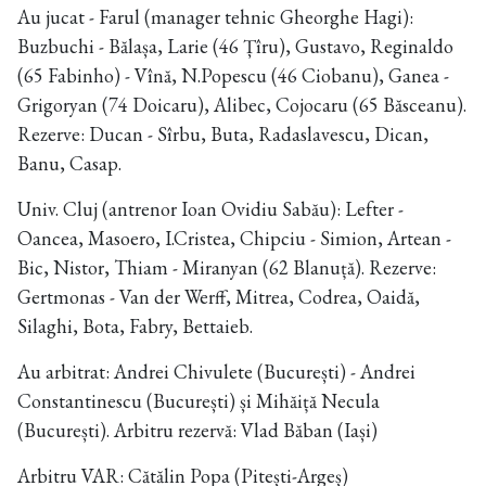
Au jucat - Farul (manager tehnic Gheorghe Hagi):
Buzbuchi - Bălașa, Larie (46 Țîru), Gustavo, Reginaldo
(65 Fabinho) - Vînă, N.Popescu (46 Ciobanu), Ganea -
Grigoryan (74 Doicaru), Alibec, Cojocaru (65 Băsceanu).
Rezerve: Ducan - Sîrbu, Buta, Radaslavescu, Dican,
Banu, Casap.
Univ. Cluj (antrenor Ioan Ovidiu Sabău): Lefter -
Oancea, Masoero, I.Cristea, Chipciu - Simion, Artean -
Bic, Nistor, Thiam - Miranyan (62 Blanuță). Rezerve:
Gertmonas - Van der Werff, Mitrea, Codrea, Oaidă,
Silaghi, Bota, Fabry, Bettaieb.
Au arbitrat: Andrei Chivulete (București) - Andrei
Constantinescu (București) și Mihăiță Necula
(București). Arbitru rezervă: Vlad Băban (Iași)
Arbitru VAR: Cătălin Popa (Pitești-Argeș)