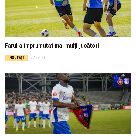
Farul a împrumutat mai mulți jucători
NOUTĂȚI
7 AUGUST