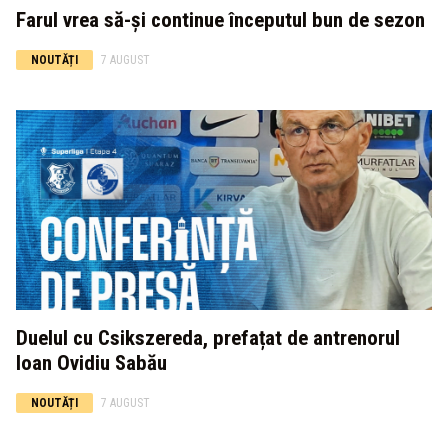
Farul vrea să-și continue începutul bun de sezon
NOUTĂȚI
7 AUGUST
Duelul cu Csikszereda, prefațat de antrenorul
Ioan Ovidiu Sabău
NOUTĂȚI
7 AUGUST