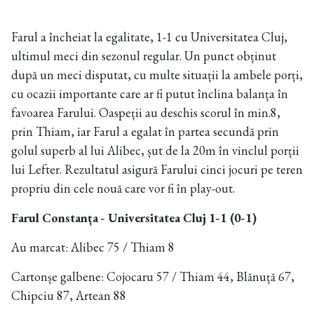
Farul a încheiat la egalitate, 1-1 cu Universitatea Cluj,
ultimul meci din sezonul regular. Un punct obținut
după un meci disputat, cu multe situații la ambele porți,
cu ocazii importante care ar fi putut înclina balanța în
favoarea Farului. Oaspeții au deschis scorul în min.8,
prin Thiam, iar Farul a egalat în partea secundă prin
golul superb al lui Alibec, șut de la 20m în vinclul porții
lui Lefter. Rezultatul asigură Farului cinci jocuri pe teren
propriu din cele nouă care vor fi în play-out.
Farul Constanța - Universitatea Cluj 1-1 (0-1)
Au marcat: Alibec 75 / Thiam 8
Cartonșe galbene: Cojocaru 57 / Thiam 44, Blănuță 67,
Chipciu 87, Artean 88