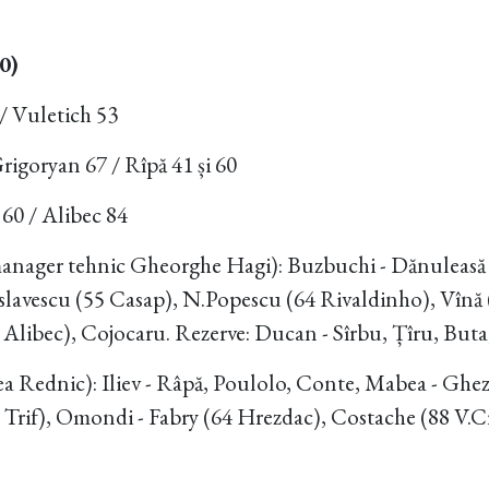
0)
/ Vuletich 53
igoryan 67 / Rîpă 41 și 60
60 / Alibec 84
manager tehnic Gheorghe Hagi): Buzbuchi - Dănuleasă (
slavescu (55 Casap), N.Popescu (64 Rivaldinho), Vînă 
 Alibec), Cojocaru. Rezerve: Ducan - Sîrbu, Țîru, But
 Rednic): Iliev - Râpă, Poulolo, Conte, Mabea - Gheza
Trif), Omondi - Fabry (64 Hrezdac), Costache (88 V.Cr