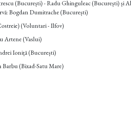
trescu (București) - Radu Ghinguleac (București) și 
zervă: Bogdan Dumitrache (București)
streie) (Voluntari - Ilfov)
u Artene (Vaslui)
ndrei Ioniță (București)
n Barbu (Bixad-Satu Mare)