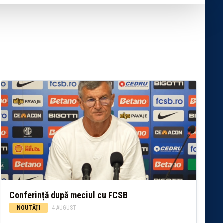
Conferință după meciul cu FCSB
NOUTĂȚI
4 AUGUST