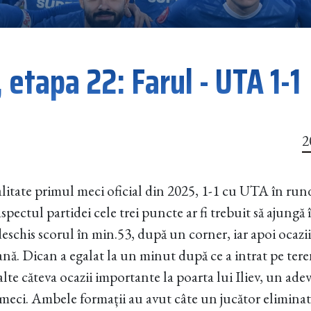
 etapa 22: Farul - UTA 1-1
2
galitate primul meci oficial din 2025, 1-1 cu UTA în run
spectul partidei cele trei puncte ar fi trebuit să ajungă
eschis scorul în min.53, după un corner, iar apoi ocazii
nă. Dican a egalat la un minut după ce a intrat pe teren
alte căteva ocazii importante la poarta lui Iliev, un adev
eci. Ambele formații au avut câte un jucător eliminat,