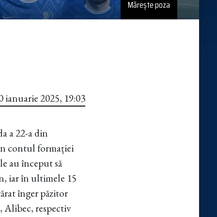
Mărește poza
0 ianuarie 2025, 19:03
da a 22-a din
 în contul formației
le au început să
, iar în ultimele 15
ărat înger păzitor
 Alibec, respectiv