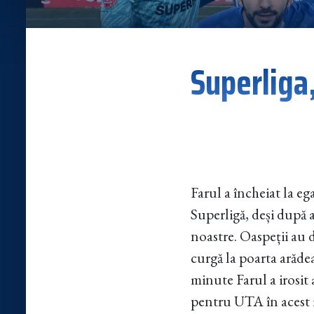
Superliga,
Farul a încheiat la e
Superligă, deși după a
noastre. Oaspeții au d
curgă la poarta arădea
minute Farul a irosit 
pentru UTA în acest m