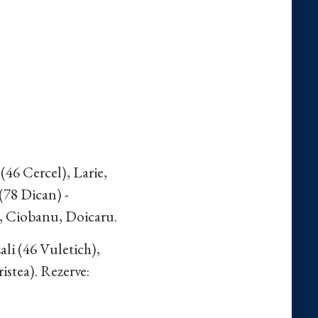
46 Cercel), Larie,
(78 Dican) -
a, Ciobanu, Doicaru.
li (46 Vuletich),
istea). Rezerve: