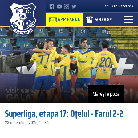
Farul v Csikszereda
APP FARUL
FANSHOP
Mărește poza
Superliga, etapa 17: Oțelul - Farul 2-2
23 noiembrie 2025, 19:34