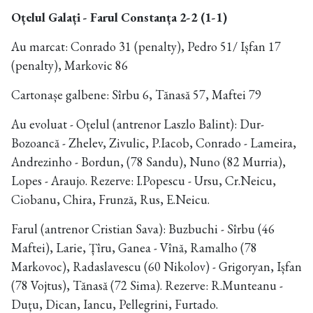
Oțelul Galați - Farul Constanța 2-2 (1-1)
Au marcat: Conrado 31 (penalty), Pedro 51/ Ișfan 17
(penalty), Markovic 86
Cartonașe galbene: Sîrbu 6, Tănasă 57, Maftei 79
Au evoluat - Oțelul (antrenor Laszlo Balint): Dur-
Bozoancă - Zhelev, Zivulic, P.Iacob, Conrado - Lameira,
Andrezinho - Bordun, (78 Sandu), Nuno (82 Murria),
Lopes - Araujo. Rezerve: I.Popescu - Ursu, Cr.Neicu,
Ciobanu, Chira, Frunză, Rus, E.Neicu.
Farul (antrenor Cristian Sava): Buzbuchi - Sîrbu (46
Maftei), Larie, Țîru, Ganea - Vînă, Ramalho (78
Markovoc), Radaslavescu (60 Nikolov) - Grigoryan, Ișfan
(78 Vojtus), Tănasă (72 Sima). Rezerve: R.Munteanu -
Duțu, Dican, Iancu, Pellegrini, Furtado.