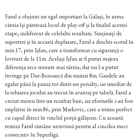
Farul a obținut un egal important la Galați, în urma
căruia își păstrează locul de play-off și la finalul acestei
etape, indiferent de celelalte rezultate. Susținuți de
suporteri și în această deplasare, Farul a deschis scorul în
min.17, prin Ișfan, care a transformat cu siguranță o
lovitură de la 11m. Același Ișfan ar fi putut majora
diferența zece minute mai târziu, dar nu l-a putut
învinge pe Dur-Bozoancă din numai 8m. Gazdele au
egalat până la pauză tot dintr-un penalty, iar imediat de
la reluarea jocului au trecut în avantaj pe tabelă. Farul a
crezut mereu într-un rezultat bun, iar eforturile i-au fost
răsplătite în min.86, prin Markovic, care a trimis perfect
cu capul direct în vinclul porții gălățene. Cu această
remiză Farul rămâne neinvinsă pentru al cincilea meci
consecutiv în Superligă.