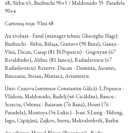
48, Sîrbu 65, Buzbuchi 90+5 / Maldonado 35 Paradela
90+4
Cartonaș roșu: Vînă 48
Au evoluat - Farul (manager tehnic Gheorghe Hagi):
Buzbuchi - Sîrbu, Bălașa, Gustavo (90 Buta), Ganea -
Vînă, Dican, Casap (81 N.Popescu) - Grigoryan (67
Rivaldinho), Alibec (81 Iancu), Radaslavescu (67
Radaslavescu). Rezerve: Ducan - Dumitra, Aioanei,
Băsceanu, Stoian, Mustacă, Avramescu.
Univ. Craiova (antrenor Constantin Gâlcă): L.Popescu -
Vlădoiu, Maldonado, Badelj (46 Cicâldău), Bancu -
Screciu, Oshima - Baiaram (76 Bană), Houri (76
Paradela), Montoya (54 Lukic) - Ivan. S.Lung - Ndong,
Iago, Căpățână, Zajkov, Sierra, Mekvabishvili, Barbu.
Au arbitrat: Marcel Bîrsan (București) - Radu