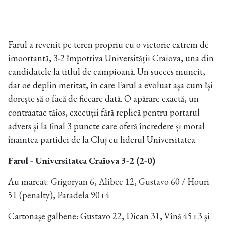
Farul a revenit pe teren propriu cu o victorie extrem de
imoortantă, 3-2 împotriva Universității Craiova, una din
candidatele la titlul de campioană. Un succes muncit,
dar oe deplin meritat, în care Farul a evoluat așa cum își
dorește să o facă de fiecare dată. O apărare exactă, un
contraatac tăios, execuții fără replică pentru portarul
advers și la final 3 puncte care oferă încredere și moral
înaintea partidei de la Cluj cu liderul Universitatea.
Farul - Universitatea Craiova 3-2 (2-0)
Au marcat:
Grigoryan 6, Alibec 12, Gustavo 60 / Houri
51 (penalty), Paradela 90+4
Cartonașe galbene: Gustavo 22, Dican 31, Vînă 45+3 și