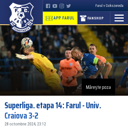
Farul v Csikszereda
APP FARUL
FANSHOP
Mărește poza
Superliga. etapa 14: Farul - Univ.
Craiova 3-2
28 octombrie 2024, 23:12