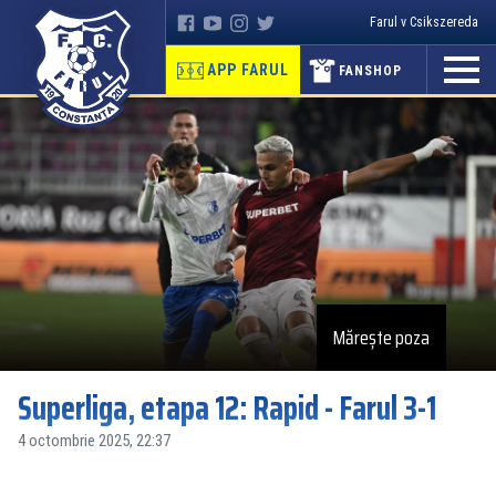
Farul v Csikszereda
APP FARUL
FANSHOP
Mărește poza
Superliga, etapa 12: Rapid - Farul 3-1
4 octombrie 2025, 22:37