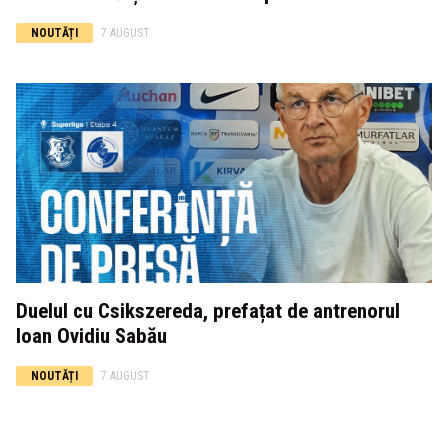
NOUTĂȚI
7 AUGUST
Duelul cu Csikszereda, prefațat de antrenorul
Ioan Ovidiu Sabău
NOUTĂȚI
7 AUGUST