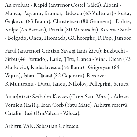
Au evoluat - Rapid (antrenor Costel Gâlcă): Aioani -
Manea, Pașcanu, Kramer, Bădescu (63 Vulturar) - Keita,
Gojkovic (63 Braun), Christensen (80 Grameni) - Dobre,
Koljic (63 Baroan), Petrila (80 Micovschi). Rezerve: Stolz
- Bolgado, Onea, Hromada, G.Gheorghe, R.Pop, Jambor.
Farul (antrenori Cristian Sava și Ianis Zicu): Buzbuchi -
Sîrbu (46 Furtado), Larie, Țîru, Ganea - Vînă, Dican (73
Markovic), Radaslavescu (46 Banu) - Grigoryan (68
Vojtus), Ișfan, Tănasă (82 Cojocaru). Rezerve:
R.Munteanu - Duțu, Iancu, Nikolov, Pellegrini, Seruca.
Au arbitrat: Szabolcs Kovacs (Carei Satu Mare) - Adrian
Vornicu (Iași) și Ioan Corb (Satu Mare). Arbitru rezervă:
Catalin Busi (Rm.Vâlcea - Vâlcea).
Arbitru VAR: Sebastian Coltescu