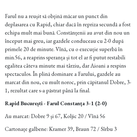
Farul nu a reușit să obțină măcar un punct din
deplasarea cu Rapid, chiar dacă în repriza secundă a fost
echipa mult mai bună. Constănțenii au avut din nou un
început mai greu, iar gazdele conduceau cu 2-0 după
primele 20 de minute. Vînă, cu o execuție superbă în
min.56, a reaprins speranța și tot el ar fi putut restabili
egalitea câteva minute mai târziu, dar Aioani a respins
spectaculos. În plină dominare a Farului, gazdele au
marcat din nou, cu mult noroc, prin căpitanul Dobre, 3-
1, rezultat care s-a păstrat până la final.
Rapid București - Farul Constanța 3-1 (2-0)
Au marcat: Dobre 9 și 67, Koljic 20 / Vînă 56
Cartonațe galbene: Kramer 39, Braun 72 / Sîrbu 3