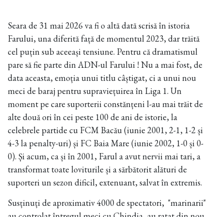
Seara de 31 mai 2026 va fi o altă dată scrisă în istoria
Farului, una diferită față de momentul 2023, dar trăită
cel puțin sub aceeași tensiune. Pentru că dramatismul
pare să fie parte din ADN-ul Farului ! Nu a mai fost, de
data aceasta, emoția unui titlu câștigat, ci a unui nou
meci de baraj pentru supraviețuirea în Liga 1. Un
moment pe care suporterii constănțeni l-au mai trăit de
alte două ori în cei peste 100 de ani de istorie, la
celebrele partide cu FCM Bacău (iunie 2001, 2-1, 1-2 și
4-3 la penalty-uri) și FC Baia Mare (iunie 2002, 1-0 și 0-
0). Și acum, ca și în 2001, Farul a avut nervii mai tari, a
transformat toate loviturile și a sărbătorit alături de
suporteri un sezon dificil, extenuant, salvat în extremis.
Susținuți de aproximativ 4000 de spectatori, "marinarii"
au controlat întregul meci cu Chindia, au ratat din nou