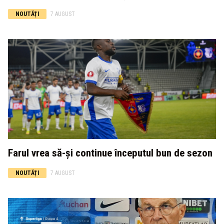
NOUTĂȚI
7 AUGUST
Farul vrea să-și continue începutul bun de sezon
NOUTĂȚI
7 AUGUST