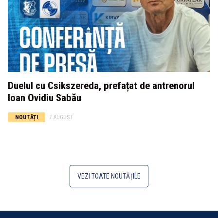
Duelul cu Csikszereda, prefațat de antrenorul
Ioan Ovidiu Sabău
NOUTĂȚI
7 AUGUST
VEZI TOATE NOUTĂȚILE