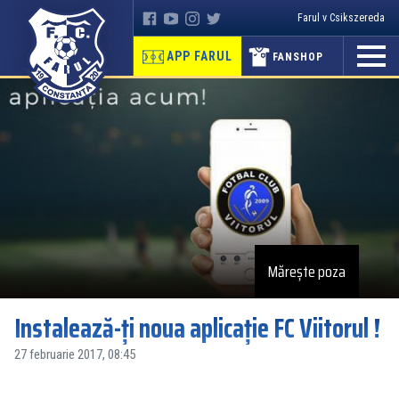
Farul v Csikszereda
APP FARUL
FANSHOP
Mărește poza
Instalează-ţi noua aplicaţie FC Viitorul !
27 februarie 2017, 08:45