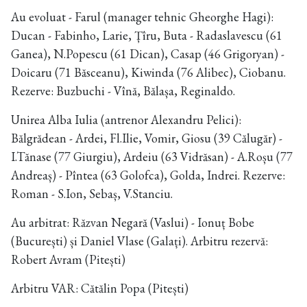
Au evoluat - Farul (manager tehnic Gheorghe Hagi):
Ducan - Fabinho, Larie, Țîru, Buta - Radaslavescu (61
Ganea), N.Popescu (61 Dican), Casap (46 Grigoryan) -
Doicaru (71 Băsceanu), Kiwinda (76 Alibec), Ciobanu.
Rezerve: Buzbuchi - Vînă, Bălașa, Reginaldo.
Unirea Alba Iulia (antrenor Alexandru Pelici):
Bălgrădean - Ardei, Fl.Ilie, Vomir, Giosu (39 Călugăr) -
I.Tănase (77 Giurgiu), Ardeiu (63 Vidrăsan) - A.Roșu (77
Andreaș) - Pîntea (63 Golofca), Golda, Indrei. Rezerve:
Roman - S.Ion, Sebaș, V.Stanciu.
Au arbitrat: Răzvan Negară (Vaslui) - Ionuț Bobe
(București) și Daniel Vlase (Galați). Arbitru rezervă:
Robert Avram (Pitești)
Arbitru VAR: Cătălin Popa (Pitești)