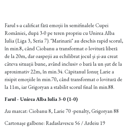
Farul s-a calificat fără emoții în semifinalele Cupei
României, după 3-0 pe teren propriu cu Unirea Alba
Iulia (Liga 3, Seria 7). "Marinarii" au deschis rapid scorul,
în min.8, când Ciobanu a transformat o lovitură liberă
de la 20m, dar oaspeții au echilibrat jocul și și-au creat
câteva situații bune, având inclusiv o bară la un șut de la
aproximativ 22m, în min.34. Căpitanul Ionuț Larie a
risipit emoțiile în min.70, când transformat o lovitură de
la 11m, iar Grigoryan a stabilit scorul final în min.88.
Farul - Unirea Alba Iulia 3-0 (1-0)
Au marcat: Ciobanu 8, Larie 70 -penalty, Grigoryan 88
Cartonașe galbene: Radaslavescu 56 / Ardeiu 19