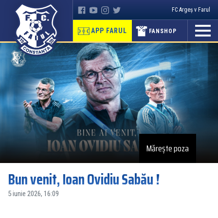
FC Argeș v Farul
APP FARUL
FANSHOP
Mărește poza
Bun venit, Ioan Ovidiu Sabău !
5 iunie 2026, 16:09