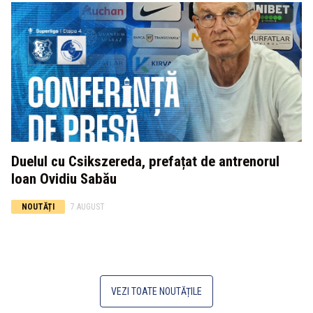
Duelul cu Csikszereda, prefațat de antrenorul
Ioan Ovidiu Sabău
NOUTĂȚI
7 AUGUST
VEZI TOATE NOUTĂȚILE