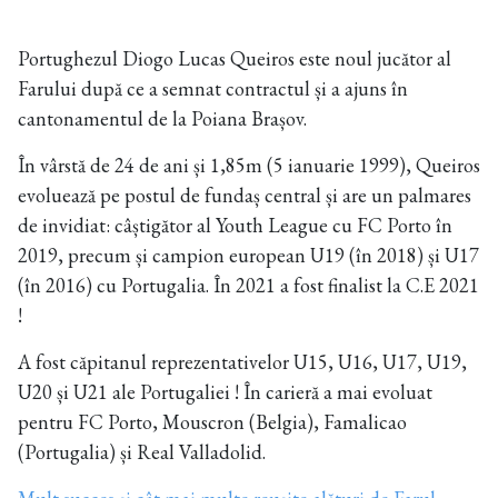
Portughezul Diogo Lucas Queiros este noul jucător al
Farului după ce a semnat contractul și a ajuns în
cantonamentul de la Poiana Brașov.
În vârstă de 24 de ani și 1,85m (5 ianuarie 1999), Queiros
evoluează pe postul de fundaș central și are un palmares
de invidiat: câștigător al Youth League cu FC Porto în
2019, precum și campion european U19 (în 2018) și U17
(în 2016) cu Portugalia. În 2021 a fost finalist la C.E 2021
!
A fost căpitanul reprezentativelor U15, U16, U17, U19,
U20 și U21 ale Portugaliei ! În carieră a mai evoluat
pentru FC Porto, Mouscron (Belgia), Famalicao
(Portugalia) și Real Valladolid.