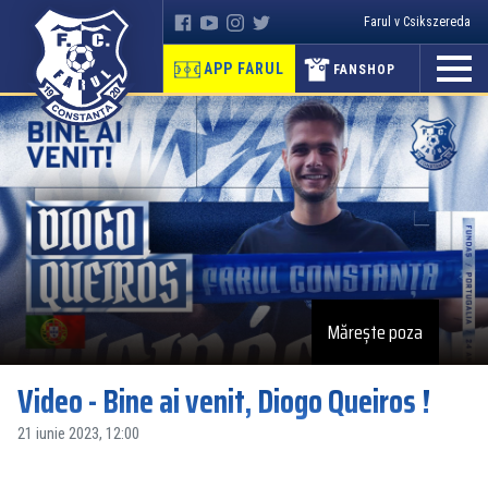
Farul v Csikszereda
APP FARUL
FANSHOP
Mărește poza
Video - Bine ai venit, Diogo Queiros !
21 iunie 2023, 12:00