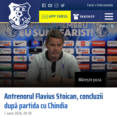
Farul v Csikszereda
APP FARUL
FANSHOP
Mărește poza
Antrenorul Flavius Stoican, concluzii
după partida cu Chindia
1 iunie 2026, 00:59