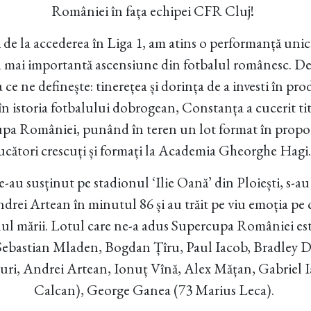
României în fața echipei CFR Cluj!
 de la accederea în Liga 1, am atins o performanță uni
a mai importantă ascensiune din fotbalul românesc. D
a ce ne definește: tinerețea și dorința de a investi în pro
în istoria fotbalului dobrogean, Constanța a cucerit ti
pa României, punând în teren un lot format în propor
jucători crescuți și formați la Academia Gheorghe Hagi
-au susținut pe stadionul ‘Ilie Oană’ din Ploiești, s-a
Andrei Artean în minutul 86 și au trăit pe viu emoția pe
lul mării. Lotul care ne-a adus Supercupa României es
 Sebastian Mladen, Bogdan Țîru, Paul Iacob, Bradley D
uri, Andrei Artean, Ionuț Vînă, Alex Mățan, Gabriel 
Calcan), George Ganea (73 Marius Leca).