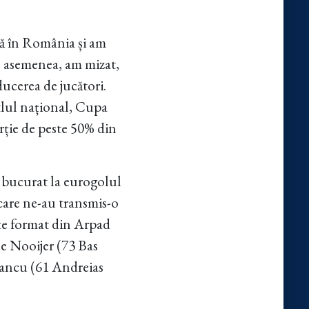
că în România și am
e asemenea, am mizat,
ducerea de jucători.
tlul național, Cupa
ție de peste 50% din
.
u bucurat la eurogolul
 care ne-au transmis-o
te format din Arpad
e Nooijer (73 Bas
Iancu (61 Andreias