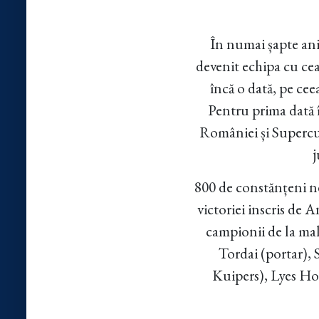
În numai șapte ani
devenit echipa cu ce
încă o dată, pe cee
Pentru prima dată 
României și Supercu
800 de constănțeni ne
victoriei inscris de 
campionii de la ma
Tordai (portar),
Kuipers), Lyes Ho