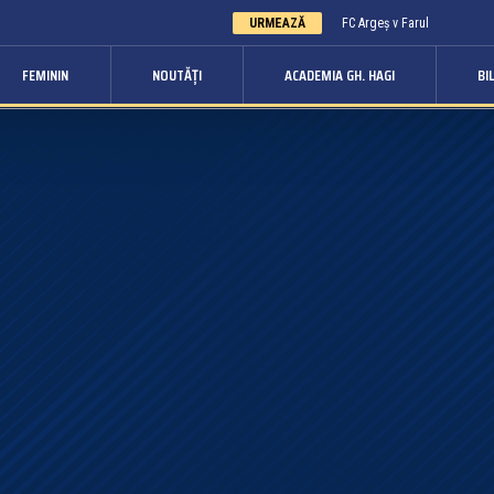
URMEAZĂ
FC Argeș v Farul
FEMININ
NOUTĂȚI
ACADEMIA GH. HAGI
BI