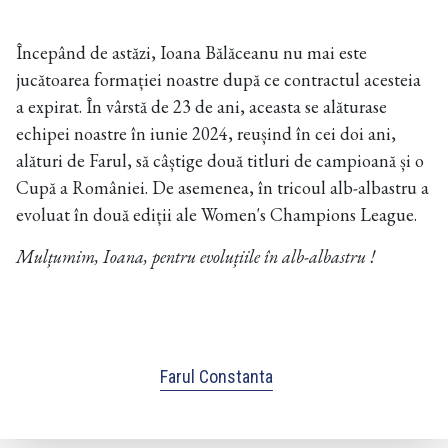
Începând de astăzi, Ioana Bălăceanu nu mai este
jucătoarea formației noastre după ce contractul acesteia
a expirat. În vârstă de 23 de ani, aceasta se alăturase
echipei noastre în iunie 2024, reușind în cei doi ani,
alături de Farul, să câștige două titluri de campioană și o
Cupă a României. De asemenea, în tricoul alb-albastru a
evoluat în două ediții ale Women's Champions League.
Mulțumim, Ioana, pentru evoluțiile în alb-albastru !
Farul Constanta