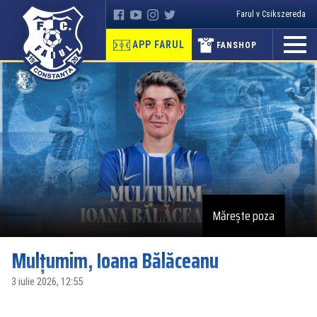
Farul v Csikszereda
APP FARUL
FANSHOP
Mărește poza
Mulțumim, Ioana Bălăceanu
3 iulie 2026, 12:55