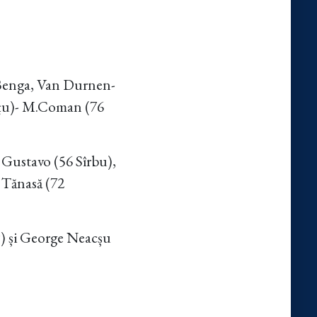
 Benga, Van Durnen-
uțu)- M.Coman (76
 Gustavo (56 Sîrbu),
 Tănasă (72
j) și George Neacșu