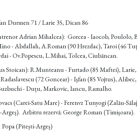
an Durmen 71 / Larie 35, Dican 86
ntrenor Adrian Mihalcea): Gorcea - Iaocob, Poulolo,
ino - Abdallah, A.Roman (90 Hrezdac), Taroi (46 T
rdai - Ov.Popescu, L.Mihai, Tolcea, Ciubăncan.
ius Stoican): R.Munteanu - Furtado (85 Maftei), Larie,
Radaslavescu (72 Goncear) - Ișfan (85 Vojtus), Alibec,
Buzbuchi - Duțu, Markovic, Iancu, Ramalho.
Kovacs (Carei-Satu Mare) - Ferenvz Tunyogi (Zalău-Săla
rgeș). Arbitru rezervă: George Roman (Timișoara).
 Popa (Pitești-Argeș)