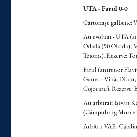
UTA - Farul 0-0
Cartonașe galbene: V
Au evoluat - UTA (a
Odada (90 Obada), M
Tzionis). Rezerve: To
Farul (antrenor Flav
Ganea - Vînă, Dican, 
Cojocaru). Rezerve: 
Au arbitrat: Istvan 
(Câmpulung Muscel-A
Arbitru VAR: Cătălin