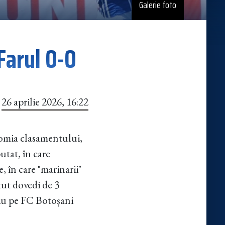
Galerie foto
Farul 0-0
26 aprilie 2026, 16:22
nomia clasamentului,
utat, în care
, în care "marinarii"
utut dovedi de 3
priu pe FC Botoșani