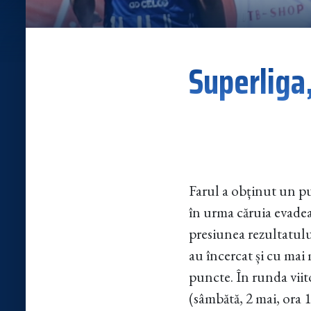
Superliga,
Farul a obținut un pu
în urma căruia evadeaz
presiunea rezultatulu
au încercat și cu mai m
puncte. În runda viit
(sâmbătă, 2 mai, ora 1