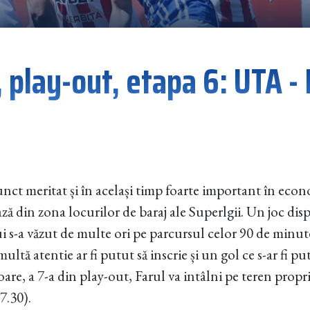
 play-out, etapa 6: UTA - 
nct meritat și în același timp foarte important în eco
ă din zona locurilor de baraj ale Superlgii. Un joc disp
i s-a văzut de multe ori pe parcursul celor 90 de minute
ultă atentie ar fi putut să inscrie și un gol ce s-ar fi p
oare, a 7-a din play-out, Farul va intâlni pe teren pro
7.30).