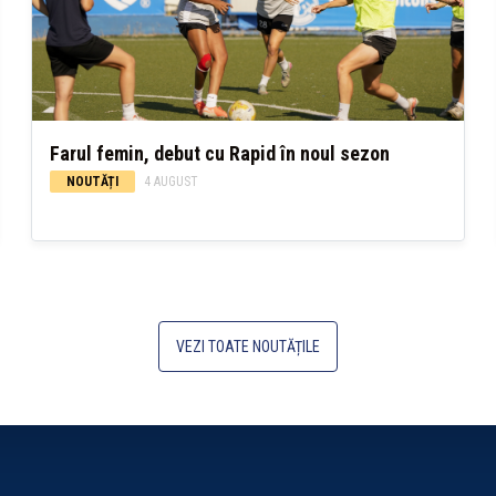
Farul femin, debut cu Rapid în noul sezon
NOUTĂȚI
4 AUGUST
VEZI TOATE NOUTĂȚILE