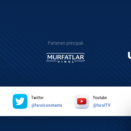
Parteneri principali
Twitter
Youtube
a
@farulconstanta
@farulTV