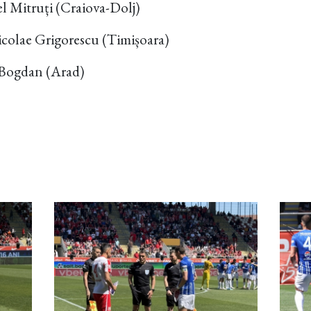
 Mitruți (Craiova-Dolj)
Nicolae Grigorescu (Timișoara)
 Bogdan (Arad)